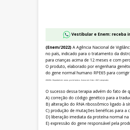
Vestibular e Enem: receba 
(Enem/2022)
A Agência Nacional de Vigilânc
no país, indicado para o tratamento da dist
para crianças acima de 12 meses e com pe
O produto, elaborado por engenharia genétic
do gene normal humano RPE65 para corrigir 
ANVISA. Disponível em: www.gov.br/anvisa. Acesso em 4 dez. 2021 (adaptado).
O sucesso dessa terapia advém do fato de q
A) correção do código genético para a tradu
B) alteração do RNA ribossômico ligado à sí
C) produção de mutações benéficas para a 
D) liberação imediata da proteína normal na
E) expressão do gene responsável pela prod