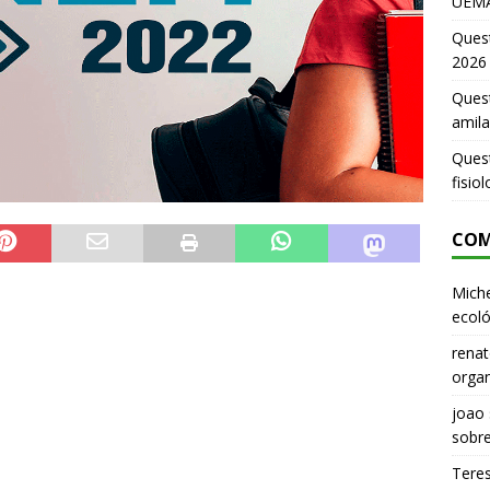
UEMA
Ques
2026
Quest
amila
Ques
fisio
COM
Miche
ecoló
renat
organ
joao
sobr
Tere