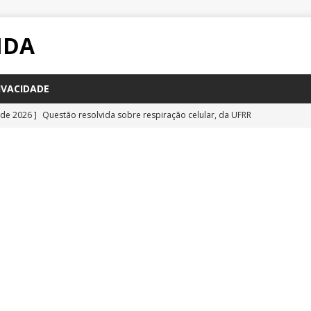
IDA
IVACIDADE
 de 2026 ]
Questão resolvida sobre respiração celular, da UFRR
STÕES
 de 2026 ]
Questão inédita sobre poluição por carbono negro
IA
 de 2026 ]
Questão resolvida sobre bioquímica e componentes
a Emescam
QUESTÕES
 de 2026 ]
Questão inédita sobre vírus gigantes
QUESTÕES
 de 2026 ]
Questão comentada sobre fotossíntese, da UFRR 2026
S