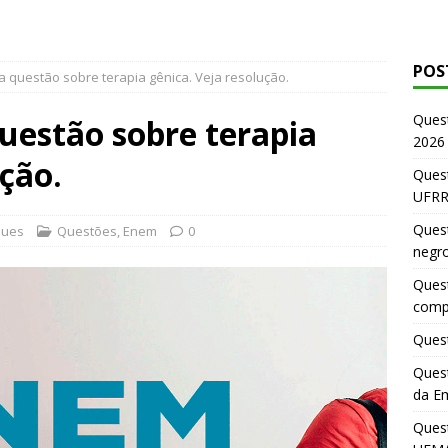
POS
 questão sobre terapia gênica. Veja resolução.
Ques
uestão sobre terapia
2026
ução.
Quest
UFRR
Quest
ques
Questões
,
Enem
0
negr
Quest
comp
Quest
Quest
da E
Ques