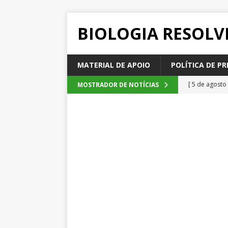
BIOLOGIA RESOLV
MATERIAL DE APOIO
POLÍTICA DE PR
[ 5 de agosto
MOSTRADOR DE NOTÍCIAS
2026
QUE
[ 4 de agosto
SEM CATEGOR
[ 3 de agosto
do cacau, d
[ 2 de agosto
[ 6 de agosto
QUESTÕE