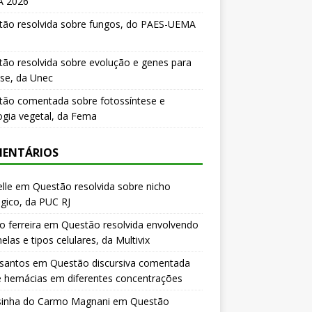
 2026
tão resolvida sobre fungos, do PAES-UEMA
ão resolvida sobre evolução e genes para
se, da Unec
tão comentada sobre fotossíntese e
logia vegetal, da Fema
ENTÁRIOS
lle
em
Questão resolvida sobre nicho
gico, da PUC RJ
o ferreira
em
Questão resolvida envolvendo
elas e tipos celulares, da Multivix
 santos
em
Questão discursiva comentada
e hemácias em diferentes concentrações
sinha do Carmo Magnani
em
Questão