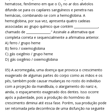
hematose, fenômeno em que o O
no ar dos alvéolos
2
difunde-se para os capilares sanguíneos e penetra nas
hemácias, combinando-se com a hemoglobina. A
hemoglobina, por sua vez, apresenta quatro cadeias
associadas ao grupo químico que contém ________________,
chamado de ________________.” Assinale a alternativa que
completa correta e sequencialmente a afirmativa anterior.
A) ferro / grupo heme
B) ferro / oxiemoglobina
C) gás oxigênio / grupo heme
D) gás oxigênio / oxiemoglobina
05) A acromegalia, uma doença que provoca o crescimento
exagerado de algumas partes do corpo como as mãos e os
pés, também pode causar mudanças no rosto do indivíduo
com a projeção da mandíbula, o alargamento do nariz e,
ainda, o espaçamento exagerado dos dentes. Isso ocorre
após a puberdade, pois a produção do hormônio do
crescimento diminui até essa fase. Porém, sua produção pode
ser retomada pela decorrência de uma disfunção na seguinte