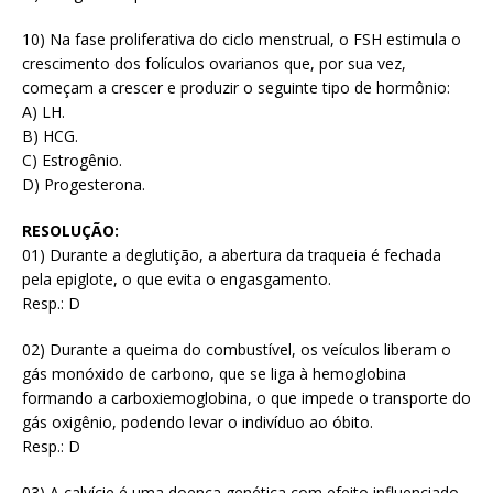
10) Na fase proliferativa do ciclo menstrual, o FSH estimula o
crescimento dos folículos ovarianos que, por sua vez,
começam a crescer e produzir o seguinte tipo de hormônio:
A) LH.
B) HCG.
C) Estrogênio.
D) Progesterona.
RESOLUÇÃO:
01) Durante a deglutição, a abertura da traqueia é fechada
pela epiglote, o que evita o engasgamento.
Resp.: D
02) Durante a queima do combustível, os veículos liberam o
gás monóxido de carbono, que se liga à hemoglobina
formando a carboxiemoglobina, o que impede o transporte do
gás oxigênio, podendo levar o indivíduo ao óbito.
Resp.: D
03) A calvície é uma doença genética com efeito influenciado