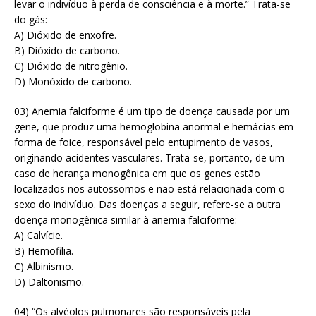
levar o indivíduo à perda de consciência e à morte.” Trata-se
do gás:
A) Dióxido de enxofre.
B) Dióxido de carbono.
C) Dióxido de nitrogênio.
D) Monóxido de carbono.
03) Anemia falciforme é um tipo de doença causada por um
gene, que produz uma hemoglobina anormal e hemácias em
forma de foice, responsável pelo entupimento de vasos,
originando acidentes vasculares. Trata-se, portanto, de um
caso de herança monogênica em que os genes estão
localizados nos autossomos e não está relacionada com o
sexo do indivíduo. Das doenças a seguir, refere-se a outra
doença monogênica similar à anemia falciforme:
A) Calvície.
B) Hemofilia.
C) Albinismo.
D) Daltonismo.
04) “Os alvéolos pulmonares são responsáveis pela