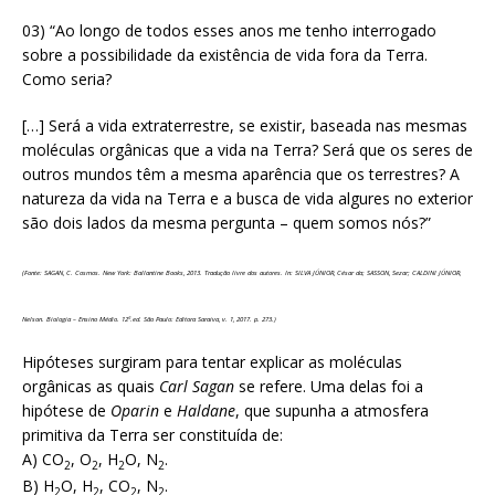
03) “Ao longo de todos esses anos me tenho interrogado
sobre a possibilidade da existência de vida fora da Terra.
Como seria?
[…] Será a vida extraterrestre, se existir, baseada nas mesmas
moléculas orgânicas que a vida na Terra? Será que os seres de
outros mundos têm a mesma aparência que os terrestres? A
natureza da vida na Terra e a busca de vida algures no exterior
são dois lados da mesma pergunta – quem somos nós?”
(Fonte: SAGAN, C. Cosmos. New York: Ballantine Books, 2013.
Tradução livre dos autores. In: SILVA JÚNIOR, César da; SASSON, Sezar; CALDINI JÚNIOR,
Nelson. Biologia – Ensino Médio. 12ª.ed. São Paulo: Editora Saraiva, v. 1, 2017. p. 273.)
Hipóteses surgiram para tentar explicar as moléculas
orgânicas as quais
Carl Sagan
se refere. Uma delas foi a
hipótese de
Oparin
e
Haldane
, que supunha a atmosfera
primitiva da Terra ser constituída de:
A) CO
, O
, H
O, N
.
2
2
2
2
B) H
O, H
, CO
, N
.
2
2
2
2