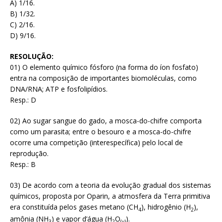
A) 1/16.
B) 1/32.
C) 2/16.
D) 9/16.
RESOLUÇÃO:
01) O elemento químico fósforo (na forma do íon fosfato)
entra na composição de importantes biomoléculas, como
DNA/RNA; ATP e fosfolipídios.
Resp.: D
02) Ao sugar sangue do gado, a mosca-do-chifre comporta
como um parasita; entre o besouro e a mosca-do-chifre
ocorre uma competição (interespecífica) pelo local de
reprodução.
Resp.: B
03) De acordo com a teoria da evolução gradual dos sistemas
químicos, proposta por Oparin, a atmosfera da Terra primitiva
era constituída pelos gases metano (CH
), hidrogênio (H
),
4
2
amônia (NH
) e vapor d’água (H
O
).
3
2
(v)