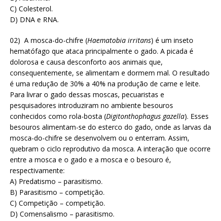
C) Colesterol.
D) DNA e RNA.
02) A mosca-do-chifre (
Haematobia irritans
) é um inseto
hematófago que ataca principalmente o gado. A picada é
dolorosa e causa desconforto aos animais que,
consequentemente, se alimentam e dormem mal. O resultado
é uma redução de 30% a 40% na produção de carne e leite.
Para livrar o gado dessas moscas, pecuaristas e
pesquisadores introduziram no ambiente besouros
conhecidos como rola-bosta (
Digitonthophagus gazella
). Esses
besouros alimentam-se do esterco do gado, onde as larvas da
mosca-do-chifre se desenvolvem ou o enterram. Assim,
quebram o ciclo reprodutivo da mosca. A interação que ocorre
entre a mosca e o gado e a mosca e o besouro é,
respectivamente:
A) Predatismo – parasitismo.
B) Parasitismo – competição.
C) Competição – competição.
D) Comensalismo – parasitismo.