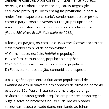
também é construído por corais (principalmente
Madracis
decactis
) e recoberto por esponjas, corais-negros (de
esqueleto preto, que vivem em águas profundas) e corais-
moles (sem esqueleto calcário), sendo habitado por peixes
como o pargo-rosa e diversos outros grupos típicos de
ambientes recifais, como caranguejos e estrelas do mar.
(Fonte: BBC News Brasil, 6 de maio de 2018.)
A bacia, os pargos, os corais e o
Madracis decactis
podem ser
classificados em nível de complexidade:
A) Comunidade, espécie,
habitat
e população.
B) Biosfera, comunidade, população e espécie.
C)
Habitat
, ecossistema, comunidade e população.
D) Ecossistema, população, comunidade e espécie.
09) O gráfico apresenta a flutuação populacional de
Diaphorina citri
Kuwayama em pomares de citros no norte do
estado de São Paulo. Trata-se de uma praga de origem
asiática que causa grande prejuízo em pomares dessa região.
Suga a seiva de brotações novas e, devido às picadas
sucessivas, causa elevado dano, enrolando as folhas,