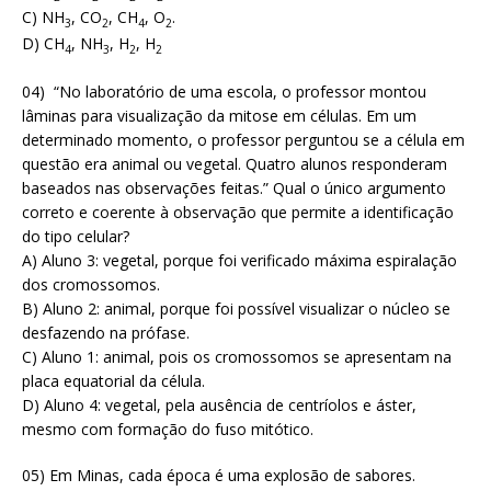
C) NH
, CO
, CH
, O
.
3
2
4
2
D) CH
, NH
, H
, H
4
3
2
2
04) “No laboratório de uma escola, o professor montou
lâminas para visualização da mitose em células. Em um
determinado momento, o professor perguntou se a célula em
questão era animal ou vegetal. Quatro alunos responderam
baseados nas observações feitas.” Qual o único argumento
correto e coerente à observação que permite a identificação
do tipo celular?
A) Aluno 3: vegetal, porque foi verificado máxima espiralação
dos cromossomos.
B) Aluno 2: animal, porque foi possível visualizar o núcleo se
desfazendo na prófase.
C) Aluno 1: animal, pois os cromossomos se apresentam na
placa equatorial da célula.
D) Aluno 4: vegetal, pela ausência de centríolos e áster,
mesmo com formação do fuso mitótico.
05) Em Minas, cada época é uma explosão de sabores.