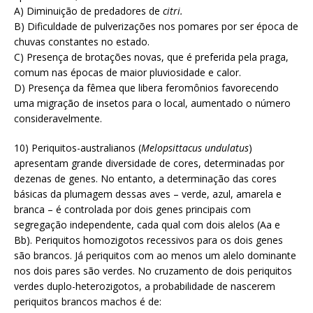
A) Diminuição de predadores de
citri.
B) Dificuldade de pulverizações nos pomares por ser época de
chuvas constantes no estado.
C) Presença de brotações novas, que é preferida pela praga,
comum nas épocas de maior pluviosidade e calor.
D) Presença da fêmea que libera feromônios favorecendo
uma migração de insetos para o local, aumentado o número
consideravelmente.
10) Periquitos-australianos (
Melopsittacus undulatus
)
apresentam grande diversidade de cores, determinadas por
dezenas de genes. No entanto, a determinação das cores
básicas da plumagem dessas aves – verde, azul, amarela e
branca – é controlada por dois genes principais com
segregação independente, cada qual com dois alelos (Aa e
Bb). Periquitos homozigotos recessivos para os dois genes
são brancos. Já periquitos com ao menos um alelo dominante
nos dois pares são verdes. No cruzamento de dois periquitos
verdes duplo-heterozigotos, a probabilidade de nascerem
periquitos brancos machos é de: