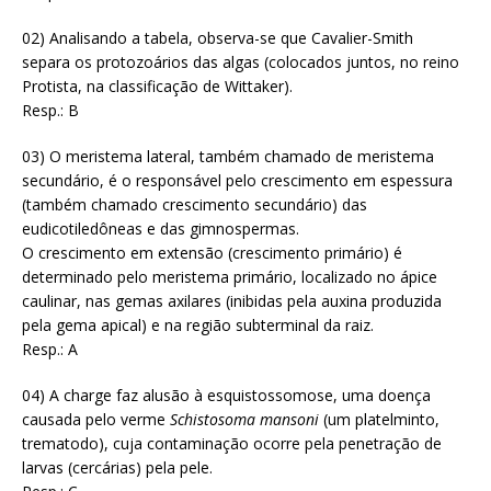
02) Analisando a tabela, observa-se que Cavalier-Smith
separa os protozoários das algas (colocados juntos, no reino
Protista, na classificação de Wittaker).
Resp.: B
03) O meristema lateral, também chamado de meristema
secundário, é o responsável pelo crescimento em espessura
(também chamado crescimento secundário) das
eudicotiledôneas e das gimnospermas.
O crescimento em extensão (crescimento primário) é
determinado pelo meristema primário, localizado no ápice
caulinar, nas gemas axilares (inibidas pela auxina produzida
pela gema apical) e na região subterminal da raiz.
Resp.: A
04) A charge faz alusão à esquistossomose, uma doença
causada pelo verme
Schistosoma mansoni
(um platelminto,
trematodo), cuja contaminação ocorre pela penetração de
larvas (cercárias) pela pele.