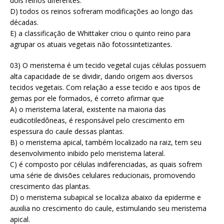
dois reinos diferentes.
D) todos os reinos sofreram modificações ao longo das
décadas.
E) a classificação de Whittaker criou o quinto reino para
agrupar os atuais vegetais não fotossintetizantes.
03) O meristema é um tecido vegetal cujas células possuem
alta capacidade de se dividir, dando origem aos diversos
tecidos vegetais. Com relação a esse tecido e aos tipos de
gemas por ele formados, é correto afirmar que
A) o meristema lateral, existente na maioria das
eudicotiledôneas, é responsável pelo crescimento em
espessura do caule dessas plantas.
B) o meristema apical, também localizado na raiz, tem seu
desenvolvimento inibido pelo meristema lateral.
C) é composto por células indiferenciadas, as quais sofrem
uma série de divisões celulares reducionais, promovendo
crescimento das plantas.
D) o meristema subapical se localiza abaixo da epiderme e
auxilia no crescimento do caule, estimulando seu meristema
apical.