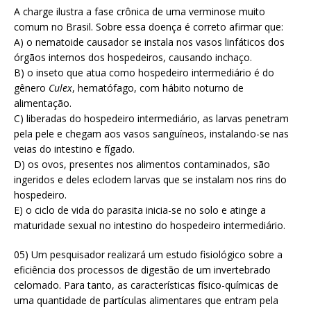
A charge ilustra a fase crônica de uma verminose muito
comum no Brasil. Sobre essa doença é correto afirmar que:
A) o nematoide causador se instala nos vasos linfáticos dos
órgãos internos dos hospedeiros, causando inchaço.
B) o inseto que atua como hospedeiro intermediário é do
gênero
Culex
, hematófago, com hábito noturno de
alimentação.
C) liberadas do hospedeiro intermediário, as larvas penetram
pela pele e chegam aos vasos sanguíneos, instalando-se nas
veias do intestino e fígado.
D) os ovos, presentes nos alimentos contaminados, são
ingeridos e deles eclodem larvas que se instalam nos rins do
hospedeiro.
E) o ciclo de vida do parasita inicia-se no solo e atinge a
maturidade sexual no intestino do hospedeiro intermediário.
05) Um pesquisador realizará um estudo fisiológico sobre a
eficiência dos processos de digestão de um invertebrado
celomado. Para tanto, as características físico-químicas de
uma quantidade de partículas alimentares que entram pela