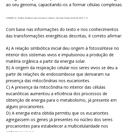
ao seu genoma, capacitando-os a formar células complexas.
CHAMARY, JV. 50 ideias de biologia que você precisa conhecer. São Paulo: Planeta do Brasil, 2019. P. 72.
Com base nas informações do texto e nos conhecimentos
das transformações energéticas descritas, é correto afirmar:
A) A relação simbiótica inicial deu origem à fotossíntese no
interior dos sistemas vivos e impulsionou a produção de
matéria orgânica a partir da energia solar.
B) A origem da respiração celular nos seres vivos se deu a
partir de relações de endossimbiose que derivaram na
presença das mitocôndrias nos eucariontes.
C) A presença da mitocôndria no interior das células
eucarióticas aumentou a eficiência dos processos de
obtenção de energia para o metabolismo, já presente em
alguns procariontes.
D) A energia extra obtida permitiu que os eucariontes
agregassem os genes já presentes no núcleo dos seres
procariontes para estabelecer a multicelularidade nos