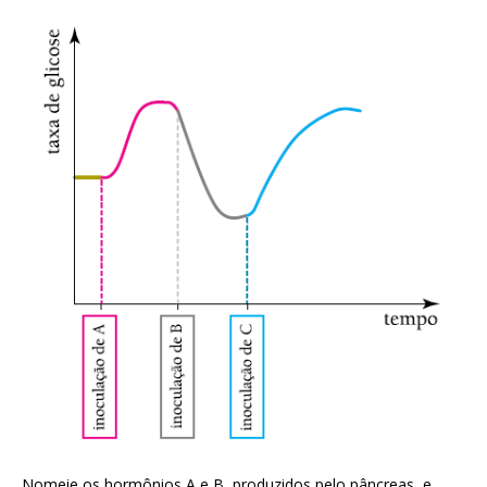
Nomeie os hormônios A e B, produzidos pelo pâncreas, e