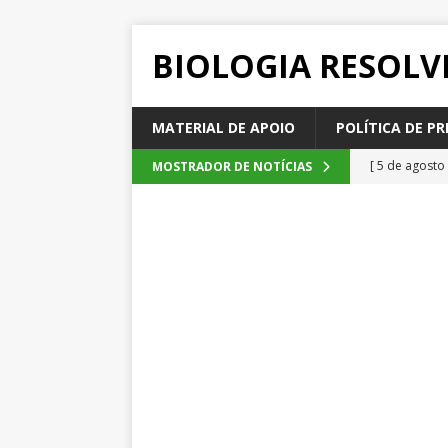
BIOLOGIA RESOLV
MATERIAL DE APOIO
POLÍTICA DE PR
[ 5 de agosto
MOSTRADOR DE NOTÍCIAS
2026
QUE
[ 4 de agosto
SEM CATEGOR
[ 3 de agosto
do cacau, d
[ 2 de agosto
[ 6 de agosto
QUESTÕE