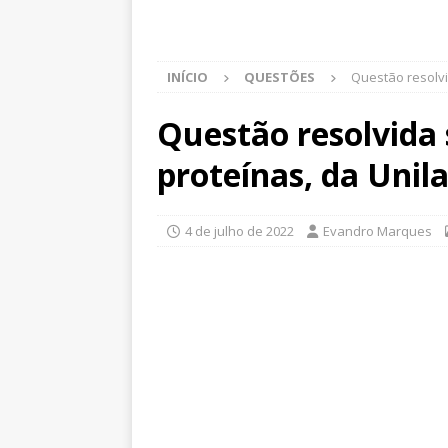
INÍCIO
QUESTÕES
Questão resolvi
Questão resolvida 
proteínas, da Unil
4 de julho de 2022
Evandro Marques