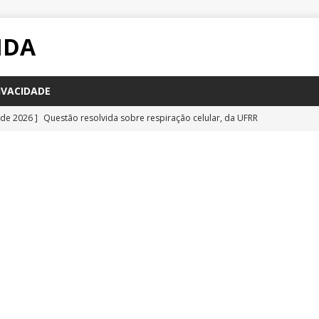
IDA
IVACIDADE
 de 2026 ]
Questão resolvida sobre respiração celular, da UFRR
STÕES
 de 2026 ]
Questão inédita sobre poluição por carbono negro
IA
 de 2026 ]
Questão resolvida sobre bioquímica e componentes
a Emescam
QUESTÕES
 de 2026 ]
Questão inédita sobre vírus gigantes
QUESTÕES
 de 2026 ]
Questão comentada sobre fotossíntese, da UFRR 2026
S