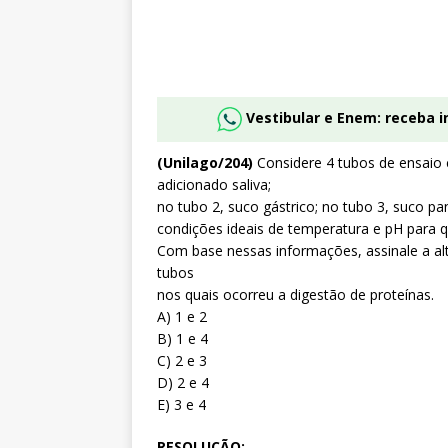
Vestibular e Enem: receba 
(Unilago/204)
Considere 4 tubos de ensaio c
adicionado saliva;
no tubo 2, suco gástrico; no tubo 3, suco pa
condições ideais de temperatura e pH para 
Com base nessas informações, assinale a al
tubos
nos quais ocorreu a digestão de proteínas.
A) 1 e 2
B) 1 e 4
C) 2 e 3
D) 2 e 4
E) 3 e 4
RESOLUÇÃO: