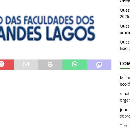
UEMA
Ques
2026
Quest
amila
Ques
fisio
COM
Miche
ecoló
renat
organ
joao
sobr
Tere