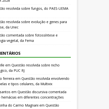
 2026
tão resolvida sobre fungos, do PAES-UEMA
ão resolvida sobre evolução e genes para
se, da Unec
tão comentada sobre fotossíntese e
logia vegetal, da Fema
ENTÁRIOS
lle
em
Questão resolvida sobre nicho
gico, da PUC RJ
o ferreira
em
Questão resolvida envolvendo
elas e tipos celulares, da Multivix
 santos
em
Questão discursiva comentada
e hemácias em diferentes concentrações
sinha do Carmo Magnani
em
Questão