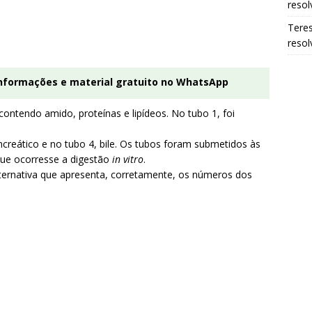
resol
Tere
resol
informações e material gratuito no WhatsApp
ontendo amido, proteínas e lipídeos. No tubo 1, foi
ncreático e no tubo 4, bile. Os tubos foram submetidos às
que ocorresse a digestão
in vitro
.
ternativa que apresenta, corretamente, os números dos