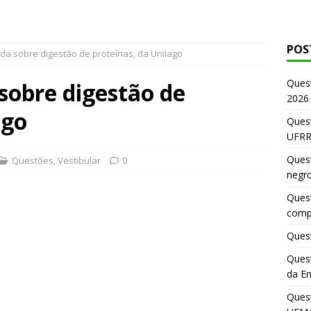
POS
da sobre digestão de proteínas, da Unilago
Ques
sobre digestão de
2026
ago
Quest
UFRR
Quest
Questões
,
Vestibular
0
negr
Quest
comp
Quest
Quest
da E
Ques