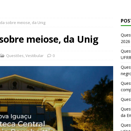
POS
da sobre meiose, da Unig
Ques
sobre meiose, da Unig
2026
Quest
Questões
,
Vestibular
0
UFRR
Quest
negr
Quest
comp
Quest
Quest
da E
Ques