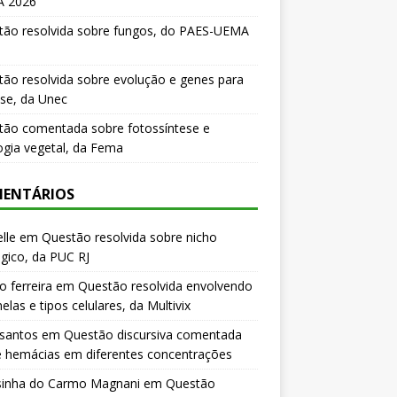
 2026
tão resolvida sobre fungos, do PAES-UEMA
ão resolvida sobre evolução e genes para
se, da Unec
tão comentada sobre fotossíntese e
logia vegetal, da Fema
ENTÁRIOS
lle
em
Questão resolvida sobre nicho
gico, da PUC RJ
o ferreira
em
Questão resolvida envolvendo
elas e tipos celulares, da Multivix
 santos
em
Questão discursiva comentada
e hemácias em diferentes concentrações
sinha do Carmo Magnani
em
Questão