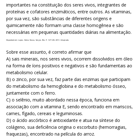
importantes na constituição dos seres vivos, integrantes de
proteínas e cofatores enzimáticos, entre outros. As vitaminas,
por sua vez, são substâncias de diferentes origens e
quimicamente não formam uma classe homogênea e são
necessárias em pequenas quantidades diárias na alimentação.
Disponível em: Lopes, Sônia; Rosso, Sergio. Bio. P. 127-129, 2013. Adaptado.
Sobre esse assunto, é correto afirmar que
A) sais minerais, nos seres vivos, ocorrem dissolvidos em óleo
na forma de íons positivos e negativos e são fundamentais ao
metabolismo celular.
B) o zinco, por sua vez, faz parte das enzimas que participam
do metabolismo da hemoglobina e do metabolismo ósseo,
juntamente com o ferro.
C) o selênio, muito abordado nessa época, funciona em
associação com a vitamina E, sendo encontrado em mariscos,
carnes, fígado, cereais e leguminosas.
D) o ácido ascórbico é antioxidante e atua na síntese do
colágeno, sua deficiência origina o escorbuto (hemorragias,
fraquezas), encontrado na película do arroz.