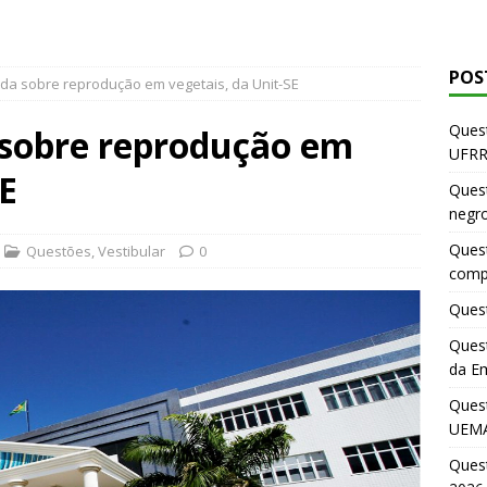
POS
da sobre reprodução em vegetais, da Unit-SE
Quest
 sobre reprodução em
UFRR
SE
Quest
negr
Quest
Questões
,
Vestibular
0
comp
Quest
Quest
da E
Ques
UEMA
Ques