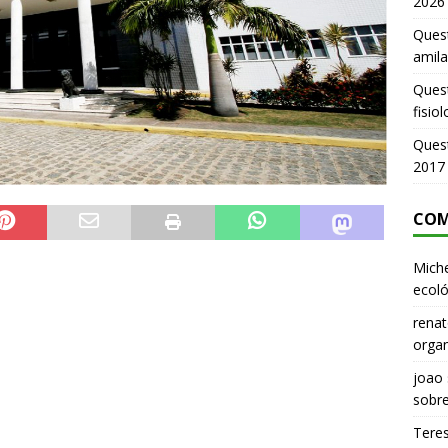
2026
Quest
amila
Ques
fisio
Ques
2017
COM
Miche
ecoló
renat
organ
joao
sobr
Tere