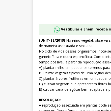
Vestibular e Enem: receba 
(UNIT-SE/2019)
No reino vegetal, observa-s
de maneira assexuada e sexuada.
No ciclo de vida desses organismos, nota-s
gametofítica e outra esporofítica. Com o i
tempo possível, a partir da reprodução assex
A) plantar milho em pequenos terrenos para 
B) utilizar vegetais típicos de uma região d
C) plantar árvores frutíferas em um pequen
D) cultivar vegetais que apresentem flores b
E) cultivar cana-de-açúcar bem adaptada a pa
RESOLUÇÃO:
A reprodução assexuada em plantas pode se
sementes. Dessa forma, o plantio por meio 