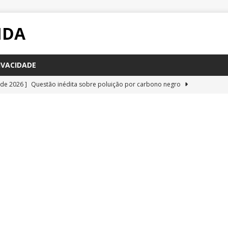
IDA
IVACIDADE
 de 2026 ]
Questão inédita sobre poluição por carbono negro
IA
 de 2026 ]
Questão resolvida sobre bioquímica e componentes
a Emescam
QUESTÕES
 de 2026 ]
Questão inédita sobre vírus gigantes
QUESTÕES
 de 2026 ]
Questão resolvida glândulas do corpo humano, da
QUESTÕES
 de 2026 ]
Questão resolvida sobre respiração celular, da UFRR
STÕES