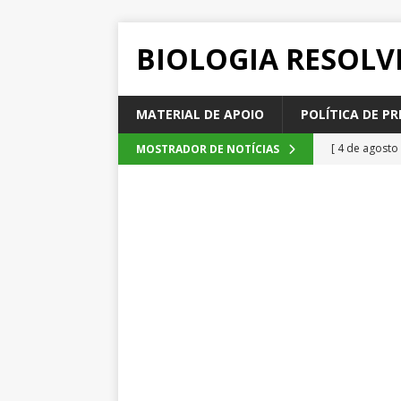
BIOLOGIA RESOLV
MATERIAL DE APOIO
POLÍTICA DE PR
[ 4 de agosto
MOSTRADOR DE NOTÍCIAS
SEM CATEGOR
[ 3 de agosto
do cacau, d
[ 2 de agosto
[ 1 de agosto
Emescam
[ 5 de agosto
2026
QUE