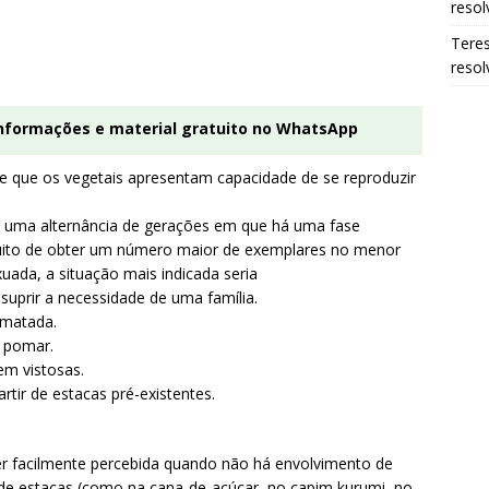
resol
Tere
resol
informações e material gratuito no WhatsApp
e que os vegetais apresentam capacidade de se reproduzir
e uma alternância de gerações em que há uma fase
ntuito de obter um número maior de exemplares no menor
uada, a situação mais indicada seria
suprir a necessidade de uma família.
esmatada.
o pomar.
em vistosas.
rtir de estacas pré-existentes.
r facilmente percebida quando não há envolvimento de
de estacas (como na cana-de-açúcar, no capim kurumi, no