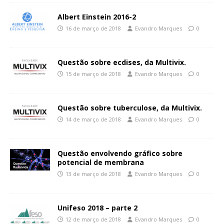
Albert Einstein 2016-2
16 de março de 2018
Evandro Marques
0
Questão sobre ecdises, da Multivix.
15 de março de 2018
Evandro Marques
0
Questão sobre tuberculose, da Multivix.
14 de março de 2018
Evandro Marques
0
Questão envolvendo gráfico sobre
potencial de membrana
13 de março de 2018
Evandro Marques
0
Unifeso 2018 – parte 2
12 de março de 2018
Evandro Marques
0