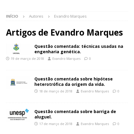
INÍCIO
Autores
Evandro Marques
Artigos de
Evandro Marques
Questão comentada: técnicas usadas na
engenharia genética.
19 de março de 2018
Evandro Marques
0
Questão comentada sobre hipótese
heterotrófica da origem da vida.
18 de março de 2018
Evandro Marques
0
Questão comentada sobre barriga de
aluguel.
17 de março de 2018
Evandro Marques
0