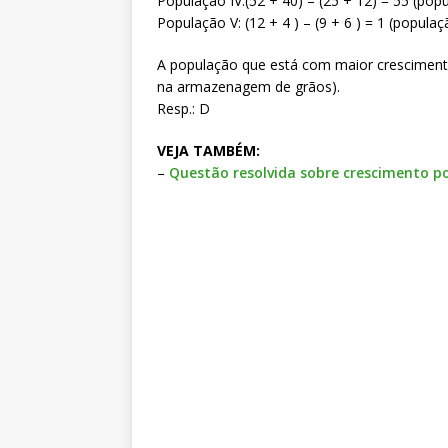
População IV:(52 + 40) – (25 + 12) = 55 (po
População V: (12 + 4 ) – (9 + 6 ) = 1 (popul
A população que está com maior crescimento
na armazenagem de grãos).
Resp.: D
VEJA TAMBÉM:
–
Questão resolvida sobre crescimento po