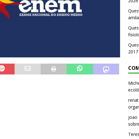
2026
Quest
amila
Ques
fisio
Ques
2017
COM
Miche
ecoló
renat
organ
joao
sobr
Tere