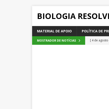
BIOLOGIA RESOLV
MATERIAL DE APOIO
POLÍTICA DE PR
[ 4 de agosto
MOSTRADOR DE NOTÍCIAS
SEM CATEGOR
[ 3 de agosto
do cacau, d
[ 2 de agosto
[ 1 de agosto
Emescam
[ 5 de agosto
2026
QUE