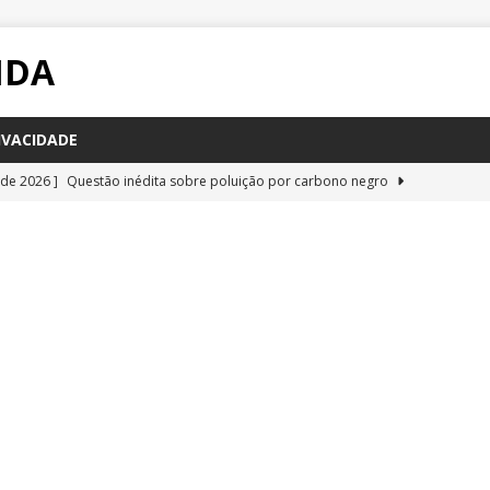
IDA
IVACIDADE
 de 2026 ]
Questão inédita sobre poluição por carbono negro
IA
 de 2026 ]
Questão resolvida sobre bioquímica e componentes
a Emescam
QUESTÕES
 de 2026 ]
Questão inédita sobre vírus gigantes
QUESTÕES
 de 2026 ]
Questão resolvida glândulas do corpo humano, da
QUESTÕES
 de 2026 ]
Questão resolvida sobre respiração celular, da UFRR
STÕES