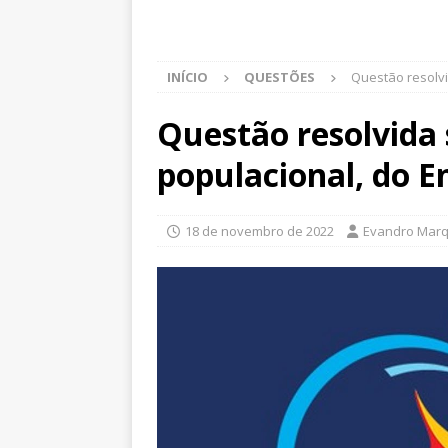
INÍCIO
QUESTÕES
Questão resolv
Questão resolvida
populacional, do 
18 de novembro de 2022
Evandro Mar