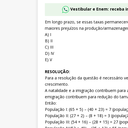
Vestibular e Enem: receba 
Em longo prazo, se essas taxas permanecere
maiores prejuízos na produção/armazenage
A) I
B) II
C) III
D) IV
E) V
RESOLUÇÃO:
Para a resolução da questão é necessário ve
crescimento.
A natalidade e a imigração contribuem para
emigração contribuem para redução do tama
Então:
População I: (65 + 5) – (40 + 23) = 7 (popul
População II: (27 + 2) – (8 + 18) = 3 (popul
População III: (54 + 16) – (28 + 15) = 27 (p