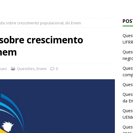
POS
ida sobre crescimento populacional, do Enem
Quest
 sobre crescimento
UFRR
Enem
Quest
negr
Quest
ques
Questões
,
Enem
0
comp
Quest
Quest
da E
Ques
UEMA
Ques