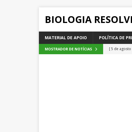
BIOLOGIA RESOLV
MATERIAL DE APOIO
POLÍTICA DE PR
[ 5 de agosto
MOSTRADOR DE NOTÍCIAS
2026
QUE
[ 4 de agosto
SEM CATEGOR
[ 3 de agosto
do cacau, d
[ 2 de agosto
[ 6 de agosto
QUESTÕE