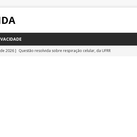
IDA
IVACIDADE
 de 2026 ]
Questão resolvida sobre respiração celular, da UFRR
STÕES
 de 2026 ]
Questão inédita sobre poluição por carbono negro
IA
 de 2026 ]
Questão resolvida sobre bioquímica e componentes
a Emescam
QUESTÕES
 de 2026 ]
Questão inédita sobre vírus gigantes
QUESTÕES
 de 2026 ]
Questão comentada sobre fotossíntese, da UFRR 2026
S