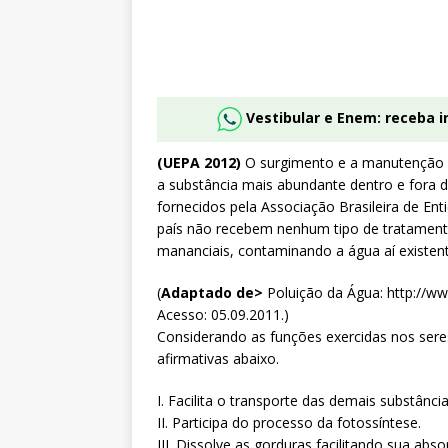
Vestibular e Enem: receba 
(UEPA 2012)
O surgimento e a manutenção d
a substância mais abundante dentro e fora 
fornecidos pela Associação Brasileira de E
país não recebem nenhum tipo de tratament
mananciais, contaminando a água aí existent
(
Adaptado de>
Poluição da Água: http://ww
Acesso: 05.09.2011.)
Considerando as funções exercidas nos seres
afirmativas abaixo.
I. Facilita o transporte das demais substânc
II. Participa do processo da fotossíntese.
III. Dissolve as gorduras facilitando sua abso