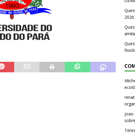
UEMA
Ques
2026
Quest
amila
Ques
fisio
COM
Miche
ecoló
renat
organ
joao
sobr
Tere