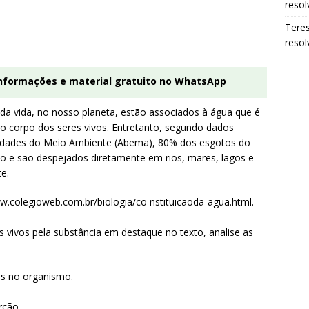
resol
Tere
resol
informações e material gratuito no WhatsApp
a vida, no nosso planeta, estão associados à água que é
do corpo dos seres vivos. Entretanto, segundo dados
ntidades do Meio Ambiente (Abema), 80% dos esgotos do
o e são despejados diretamente em rios, mares, lagos e
e.
w.colegioweb.com.br/biologia/co nstituicaoda-agua.html.
 vivos pela substância em destaque no texto, analise as
ias no organismo.
rção.