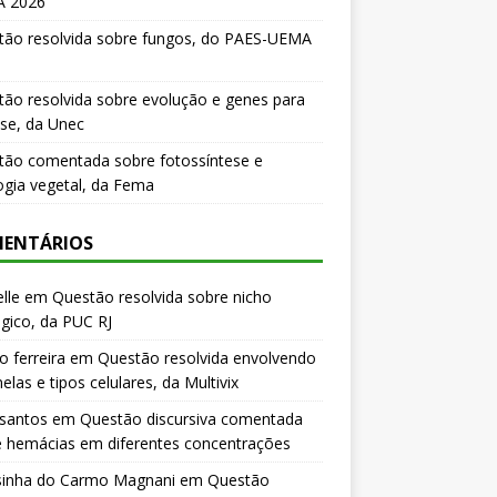
 2026
tão resolvida sobre fungos, do PAES-UEMA
ão resolvida sobre evolução e genes para
se, da Unec
tão comentada sobre fotossíntese e
logia vegetal, da Fema
ENTÁRIOS
lle
em
Questão resolvida sobre nicho
gico, da PUC RJ
o ferreira
em
Questão resolvida envolvendo
elas e tipos celulares, da Multivix
 santos
em
Questão discursiva comentada
e hemácias em diferentes concentrações
sinha do Carmo Magnani
em
Questão