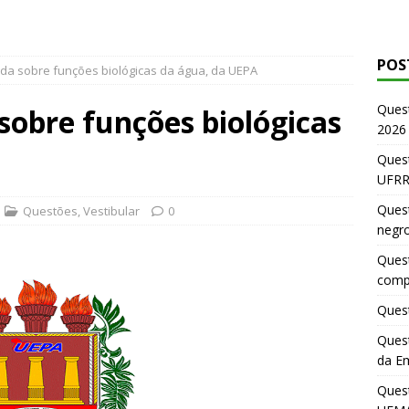
POS
da sobre funções biológicas da água, da UEPA
Ques
sobre funções biológicas
2026
Quest
UFRR
Quest
Questões
,
Vestibular
0
negr
Quest
comp
Quest
Quest
da E
Ques