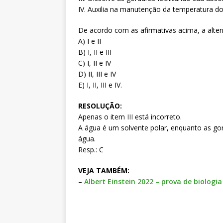
IV. Auxilia na manutenção da temperatura do
De acordo com as afirmativas acima, a altern
A) I e II
B) I, II e III
C) I, II e IV
D) II, III e IV
E) I, II, III e IV.
RESOLUÇÃO:
Apenas o item III está incorreto.
A água é um solvente polar, enquanto as go
água.
Resp.: C
VEJA TAMBÉM:
–
Albert Einstein 2022 – prova de biologia