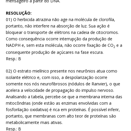
mensageiro a partir do DNA.
RESOLUÇÃO:
01) O herbicida atrazina não age na molécula de clorofila,
portanto, não interfere na absorção de luz. Sua ação é
bloquear o transporte de elétrons na cadeia de citocromos.
Como consequência ocorre interrupção da produção de
NADPH e, sem esta molécula, não ocorre fixação de CO
e a
2
consequente produção de açúcares na fase escura.
Resp.: B
02) O estrato mielínico presente nos neurônios atua como
isolante elétrico e, com isso, a despolarização ocorre
somente nos nós neurofibrosos (nódulos de Ranvier), o que
acelera a velocidade de propagação do impulso nervoso.
Analisando a tabela, percebe-se que a membrana interna das
mitocôndrias (onde estão as enzimas envolvidas com a
fosforilação oxidativa) é rica em proteínas. É possível inferir,
portanto, que membranas com alto teor de proteínas são
metabolicamente mais ativas.
Resp.: B