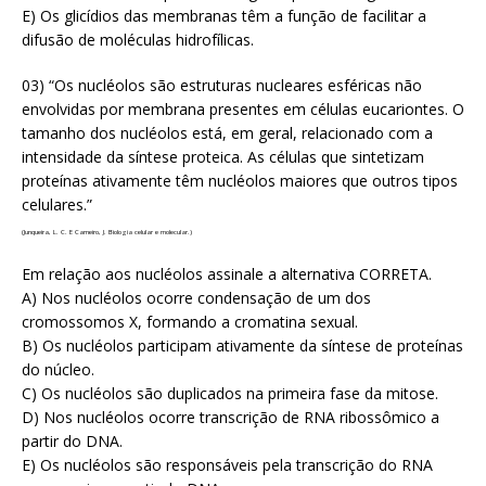
E) Os glicídios das membranas têm a função de facilitar a
difusão de moléculas hidrofílicas.
03) “Os nucléolos são estruturas nucleares esféricas não
envolvidas por membrana presentes em células eucariontes. O
tamanho dos nucléolos está, em geral, relacionado com a
intensidade da síntese proteica. As células que sintetizam
proteínas ativamente têm nucléolos maiores que outros tipos
celulares.”
(Junqueira, L. C. E Carneiro, J. Biologia celular e molecular.)
Em relação aos nucléolos assinale a alternativa CORRETA.
A) Nos nucléolos ocorre condensação de um dos
cromossomos X, formando a cromatina sexual.
B) Os nucléolos participam ativamente da síntese de proteínas
do núcleo.
C) Os nucléolos são duplicados na primeira fase da mitose.
D) Nos nucléolos ocorre transcrição de RNA ribossômico a
partir do DNA.
E) Os nucléolos são responsáveis pela transcrição do RNA