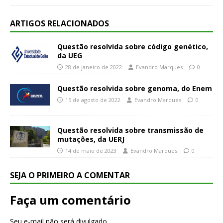
ARTIGOS RELACIONADOS
Questão resolvida sobre código genético,
da UEG
28 de janeiro de 2022
Evandro Marques
0
Questão resolvida sobre genoma, do Enem
15 de agosto de 2022
Evandro Marques
0
Questão resolvida sobre transmissão de
mutações, da UERJ
14 de maio de 2023
Evandro Marques
0
SEJA O PRIMEIRO A COMENTAR
Faça um comentário
Seu e-mail não será divulgado.