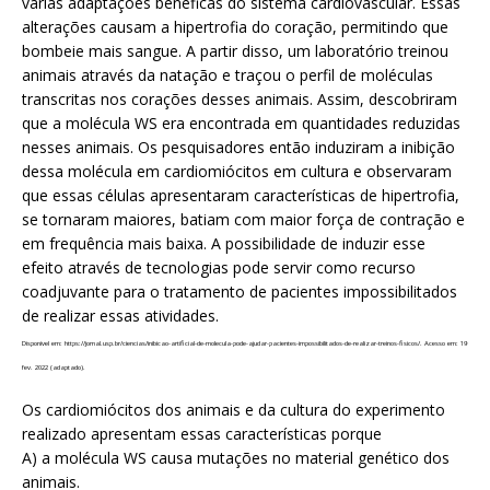
várias adaptações benéficas do sistema cardiovascular. Essas
alterações causam a hipertrofia do coração, permitindo que
bombeie mais sangue. A partir disso, um laboratório treinou
animais através da natação e traçou o perfil de moléculas
transcritas nos corações desses animais. Assim, descobriram
que a molécula WS era encontrada em quantidades reduzidas
nesses animais. Os pesquisadores então induziram a inibição
dessa molécula em cardiomiócitos em cultura e observaram
que essas células apresentaram características de hipertrofia,
se tornaram maiores, batiam com maior força de contração e
em frequência mais baixa. A possibilidade de induzir esse
efeito através de tecnologias pode servir como recurso
coadjuvante para o tratamento de pacientes impossibilitados
de realizar essas atividades.
Disponível em: https://jornal.usp.br/ciencias/inibicao-artificial-de-molecula-pode-ajudar-pacientes-impossibilitados-de-realizar-treinos-fisicos/. Acesso em: 19
fev. 2022 (adaptado).
Os cardiomiócitos dos animais e da cultura do experimento
realizado apresentam essas características porque
A) a molécula WS causa mutações no material genético dos
animais.