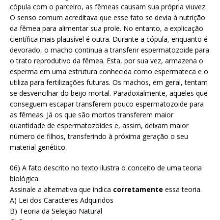
cópula com o parceiro, as fêmeas causam sua própria viuvez.
O senso comum acreditava que esse fato se devia à nutrição
da fêmea para alimentar sua prole. No entanto, a explicação
científica mais plausível é outra. Durante a cópula, enquanto é
devorado, o macho continua a transferir espermatozoide para
o trato reprodutivo da fêmea. Esta, por sua vez, armazena o
esperma em uma estrutura conhecida como espermateca e o
utiliza para fertilizações futuras. Os machos, em geral, tentam
se desvencilhar do beijo mortal. Paradoxalmente, aqueles que
conseguem escapar transferem pouco espermatozoide para
as fêmeas. Já os que são mortos transferem maior
quantidade de espermatozoides e, assim, deixam maior
número de filhos, transferindo à próxima geração o seu
material genético.
06) A fato descrito no texto ilustra o conceito de uma teoria
biológica.
Assinale a alternativa que indica
corretamente
essa teoria.
A) Lei dos Caracteres Adquiridos
B) Teoria da Seleção Natural