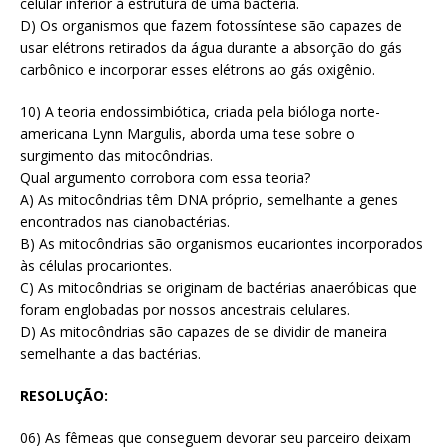
celular inferior à estrutura de uma bactéria.
D) Os organismos que fazem fotossíntese são capazes de
usar elétrons retirados da água durante a absorção do gás
carbônico e incorporar esses elétrons ao gás oxigênio.
10) A teoria endossimbiótica, criada pela bióloga norte-
americana Lynn Margulis, aborda uma tese sobre o
surgimento das mitocôndrias.
Qual argumento corrobora com essa teoria?
A) As mitocôndrias têm DNA próprio, semelhante a genes
encontrados nas cianobactérias.
B) As mitocôndrias são organismos eucariontes incorporados
às células procariontes.
C) As mitocôndrias se originam de bactérias anaeróbicas que
foram englobadas por nossos ancestrais celulares.
D) As mitocôndrias são capazes de se dividir de maneira
semelhante a das bactérias.
RESOLUÇÃO:
06) As fêmeas que conseguem devorar seu parceiro deixam