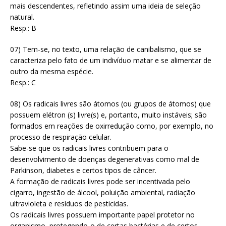
mais descendentes, refletindo assim uma ideia de seleção
natural.
Resp.: B
07) Tem-se, no texto, uma relação de canibalismo, que se
caracteriza pelo fato de um indivíduo matar e se alimentar de
outro da mesma espécie.
Resp.: C
08) Os radicais livres são átomos (ou grupos de átomos) que
possuem elétron (s) livre(s) e, portanto, muito instáveis; são
formados em reações de oxirredução como, por exemplo, no
processo de respiração celular.
Sabe-se que os radicais livres contribuem para o
desenvolvimento de doenças degenerativas como mal de
Parkinson, diabetes e certos tipos de câncer.
A formação de radicais livres pode ser incentivada pelo
cigarro, ingestão de álcool, poluição ambiental, radiação
ultravioleta e resíduos de pesticidas.
Os radicais livres possuem importante papel protetor no
organismo, protegendo-o de certas bactérias e de certos