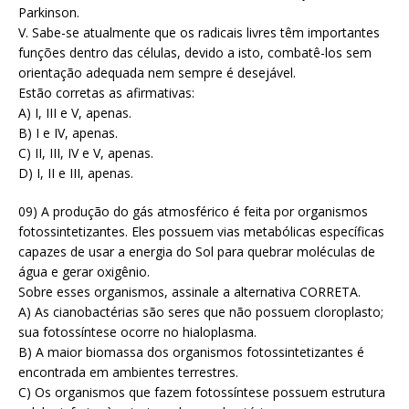
Parkinson.
V. Sabe-se atualmente que os radicais livres têm importantes
funções dentro das células, devido a isto, combatê-los sem
orientação adequada nem sempre é desejável.
Estão corretas as afirmativas:
A) I, III e V, apenas.
B) I e IV, apenas.
C) II, III, IV e V, apenas.
D) I, II e III, apenas.
09) A produção do gás atmosférico é feita por organismos
fotossintetizantes. Eles possuem vias metabólicas específicas
capazes de usar a energia do Sol para quebrar moléculas de
água e gerar oxigênio.
Sobre esses organismos, assinale a alternativa CORRETA.
A) As cianobactérias são seres que não possuem cloroplasto;
sua fotossíntese ocorre no hialoplasma.
B) A maior biomassa dos organismos fotossintetizantes é
encontrada em ambientes terrestres.
C) Os organismos que fazem fotossíntese possuem estrutura