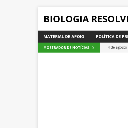
BIOLOGIA RESOLV
MATERIAL DE APOIO
POLÍTICA DE PR
[ 4 de agosto
MOSTRADOR DE NOTÍCIAS
SEM CATEGOR
[ 3 de agosto
do cacau, d
[ 2 de agosto
[ 1 de agosto
Emescam
[ 5 de agosto
2026
QUE