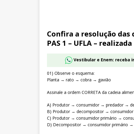
Confira a resolução das 
PAS 1 – UFLA – realizad
Vestibular e Enem: receba 
01) Observe o esquema:
Planta → rato → cobra → gavião
Assinale a ordem CORRETA da cadeia alimen
A) Produtor → consumidor → predador → d
B) Produtor → decompositor → consumidor
C) Produtor → consumidor primário → consu
D) Decompositor → consumidor primário → 