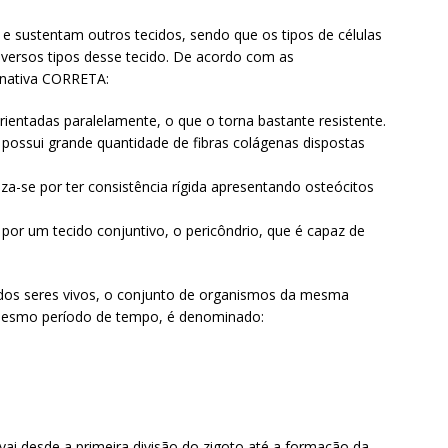
e sustentam outros tecidos, sendo que os tipos de células
iversos tipos desse tecido. De acordo com as
ernativa CORRETA:
orientadas paralelamente, o que o torna bastante resistente.
possui grande quantidade de fibras colágenas dispostas
iza-se por ter consistência rígida apresentando osteócitos
 por um tecido conjuntivo, o pericôndrio, que é capaz de
 dos seres vivos, o conjunto de organismos da mesma
 mesmo período de tempo, é denominado:
ai desde a primeira divisão do zigoto até a formação da