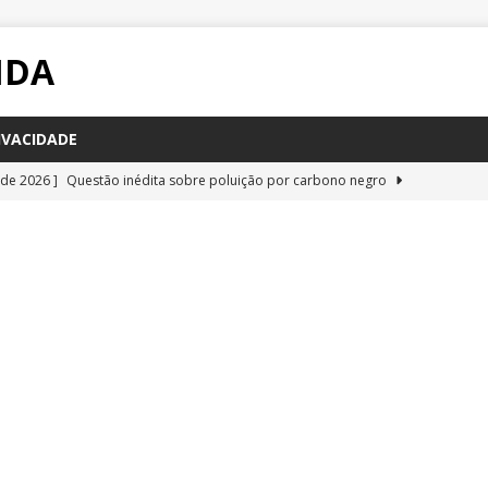
IDA
IVACIDADE
 de 2026 ]
Questão inédita sobre poluição por carbono negro
IA
 de 2026 ]
Questão resolvida sobre bioquímica e componentes
a Emescam
QUESTÕES
 de 2026 ]
Questão inédita sobre vírus gigantes
QUESTÕES
 de 2026 ]
Questão resolvida glândulas do corpo humano, da
QUESTÕES
 de 2026 ]
Questão resolvida sobre respiração celular, da UFRR
STÕES