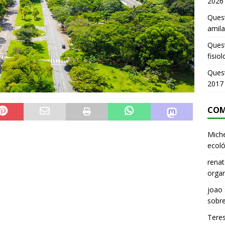
2026
Quest
amila
Ques
fisio
Ques
2017
COM
Miche
ecoló
renat
organ
joao
sobr
Tere