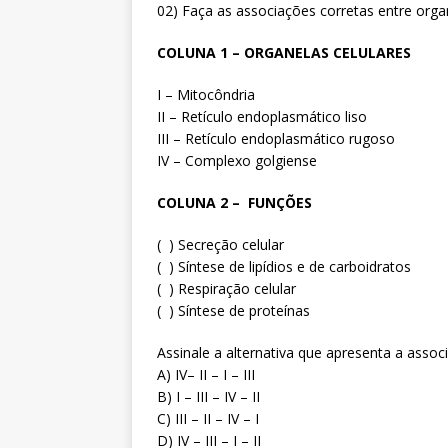
02) Faça as associações corretas entre organ
COLUNA 1 – ORGANELAS CELULARES
I – Mitocôndria
II – Retículo endoplasmático liso
III – Retículo endoplasmático rugoso
IV – Complexo golgiense
COLUNA 2 – FUNÇÕES
( ) Secreção celular
( ) Síntese de lipídios e de carboidratos
( ) Respiração celular
( ) Síntese de proteínas
Assinale a alternativa que apresenta a ass
A) IV– II – I – III
B) I – III – IV – II
C) III – II – IV – I
D) IV – III – I – II