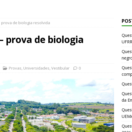
POS
 prova de biologia resolvida
Quest
– prova de biologia
UFRR
Quest
negr
Quest
Provas
,
Universidades
,
Vestibular
0
comp
Quest
Quest
da E
Ques
UEMA
Ques