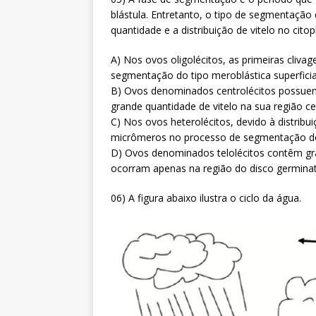
blástula. Entretanto, o tipo de segmentaçã
quantidade e a distribuição de vitelo no cit
A) Nos ovos oligolécitos, as primeiras cliv
segmentação do tipo meroblástica superficia
B) Ovos denominados centrolécitos possuem 
grande quantidade de vitelo na sua região cen
C) Nos ovos heterolécitos, devido à distrib
micrômeros no processo de segmentação do t
D) Ovos denominados telolécitos contêm gra
ocorram apenas na região do disco germina
06) A figura abaixo ilustra o ciclo da água.