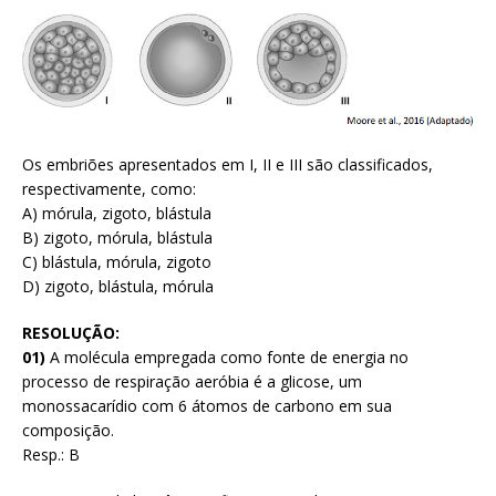
Os embriões apresentados em I, II e III são classificados,
respectivamente, como:
A) mórula, zigoto, blástula
B) zigoto, mórula, blástula
C) blástula, mórula, zigoto
D) zigoto, blástula, mórula
RESOLUÇÃO:
01)
A molécula empregada como fonte de energia no
processo de respiração aeróbia é a glicose, um
monossacarídio com 6 átomos de carbono em sua
composição.
Resp.: B