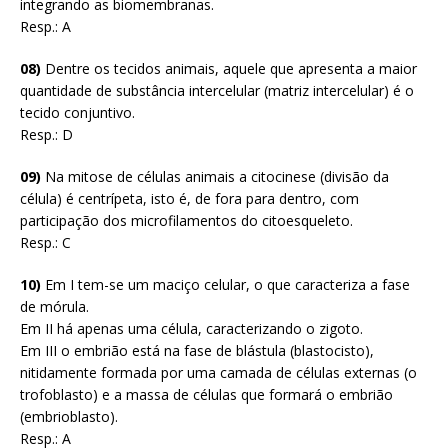
integrando as biomembranas.
Resp.: A
08)
Dentre os tecidos animais, aquele que apresenta a maior
quantidade de substância intercelular (matriz intercelular) é o
tecido conjuntivo.
Resp.: D
09)
Na mitose de células animais a citocinese (divisão da
célula) é centrípeta, isto é, de fora para dentro, com
participação dos microfilamentos do citoesqueleto.
Resp.: C
10)
Em I tem-se um maciço celular, o que caracteriza a fase
de mórula.
Em II há apenas uma célula, caracterizando o zigoto.
Em III o embrião está na fase de blástula (blastocisto),
nitidamente formada por uma camada de células externas (o
trofoblasto) e a massa de células que formará o embrião
(embrioblasto).
Resp.: A