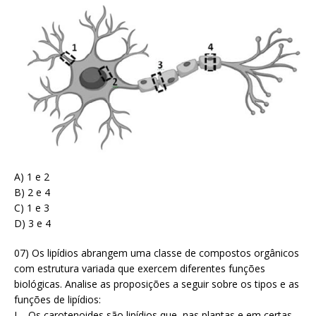
A) 1 e 2
B) 2 e 4
C) 1 e 3
D) 3 e 4
07) Os lipídios abrangem uma classe de compostos orgânicos
com estrutura variada que exercem diferentes funções
biológicas. Analise as proposições a seguir sobre os tipos e as
funções de lipídios:
I – Os carotenoides são lipídios que, nas plantas e em certas