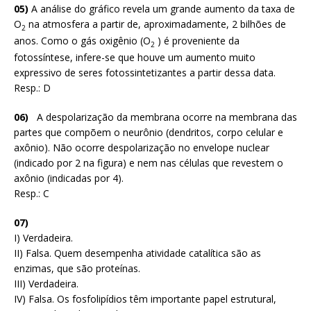
05)
A análise do gráfico revela um grande aumento da taxa de
O
na atmosfera a partir de, aproximadamente, 2 bilhões de
2
anos. Como o gás oxigênio (O
) é proveniente da
2
fotossíntese, infere-se que houve um aumento muito
expressivo de seres fotossintetizantes a partir dessa data.
Resp.: D
06)
A despolarização da membrana ocorre na membrana das
partes que compõem o neurônio (dendritos, corpo celular e
axônio). Não ocorre despolarização no envelope nuclear
(indicado por 2 na figura) e nem nas células que revestem o
axônio (indicadas por 4).
Resp.: C
07)
I) Verdadeira.
II) Falsa. Quem desempenha atividade catalítica são as
enzimas, que são proteínas.
III) Verdadeira.
IV) Falsa. Os fosfolipídios têm importante papel estrutural,