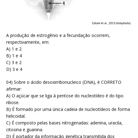
A produção de estrogênio e a fecundação ocorrem,
respectivamente, em:
A) 1 e 2
B) 1 e 4
C) 3 e 2
D) 3 e 4
04) Sobre o ácido desoxirribonucleico (DNA), é CORRETO
afirmar:
A) O açúcar que se liga à pentose do nucleotídeo é do tipo
ribose.
B) É formado por uma única cadeia de nucleotídeos de forma
helicoidal.
C) É composto pelas bases nitrogenadas: adenina, uracila,
citosina e guanina.
D) É portador da informação genética transmitida dos