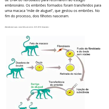
embrionário. Os embriões formados foram transferidos para
uma macaca “mãe de aluguel”, que gestou os embriões. No
fim do processo, dois filhotes nasceram.
(Reinaldo José Lopes. www.folha.uol.com.br, 24.01.2018. Adaptado.)