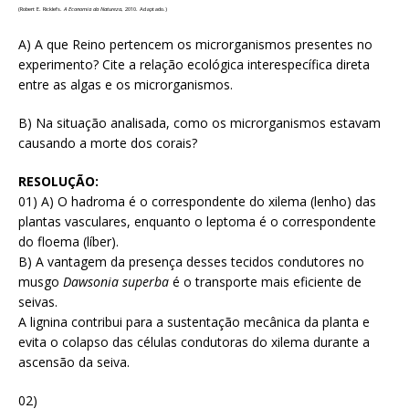
(Robert E. Ricklefs.
A Economia da Natureza
, 2010. Adaptado.)
A) A que Reino pertencem os microrganismos presentes no
experimento? Cite a relação ecológica interespecífica direta
entre as algas e os microrganismos.
B) Na situação analisada, como os microrganismos estavam
causando a morte dos corais?
RESOLUÇÃO:
01) A) O hadroma é o correspondente do xilema (lenho) das
plantas vasculares, enquanto o leptoma é o correspondente
do floema (líber).
B) A vantagem da presença desses tecidos condutores no
musgo
Dawsonia superba
é o transporte mais eficiente de
seivas.
A lignina contribui para a sustentação mecânica da planta e
evita o colapso das células condutoras do xilema durante a
ascensão da seiva.
02)