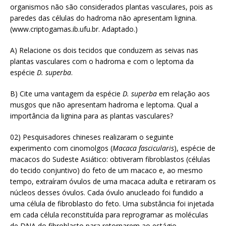
organismos não são considerados plantas vasculares, pois as
paredes das células do hadroma não apresentam lignina.
(www.criptogamas.ib.ufu.br. Adaptado.)
A) Relacione os dois tecidos que conduzem as seivas nas
plantas vasculares com o hadroma e com o leptoma da
espécie
D. superba
.
B) Cite uma vantagem da espécie
D. superba
em relação aos
musgos que não apresentam hadroma e leptoma. Qual a
importância da lignina para as plantas vasculares?
02) Pesquisadores chineses realizaram o seguinte
experimento com cinomolgos (
Macaca fascicularis
), espécie de
macacos do Sudeste Asiático: obtiveram fibroblastos (células
do tecido conjuntivo) do feto de um macaco e, ao mesmo
tempo, extraíram óvulos de uma macaca adulta e retiraram os
núcleos desses óvulos. Cada óvulo anucleado foi fundido a
uma célula de fibroblasto do feto. Uma substância foi injetada
em cada célula reconstituída para reprogramar as moléculas
de DNA do fibroblasto para retornarem ao estágio