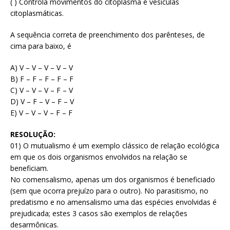
( ) Controla movimentos do citoplasma e vesículas
citoplasmáticas.
A sequência correta de preenchimento dos parênteses, de
cima para baixo, é
A) V – V – V – V – V
B) F – F – F – F – F
C) V – V – V – F – V
D) V – F – V – F – V
E) V – V – V – F – F
RESOLUÇÃO:
01) O mutualismo é um exemplo clássico de relação ecológica
em que os dois organismos envolvidos na relação se
beneficiam.
No comensalismo, apenas um dos organismos é beneficiado
(sem que ocorra prejuízo para o outro). No parasitismo, no
predatismo e no amensalismo uma das espécies envolvidas é
prejudicada; estes 3 casos são exemplos de relações
desarmônicas.