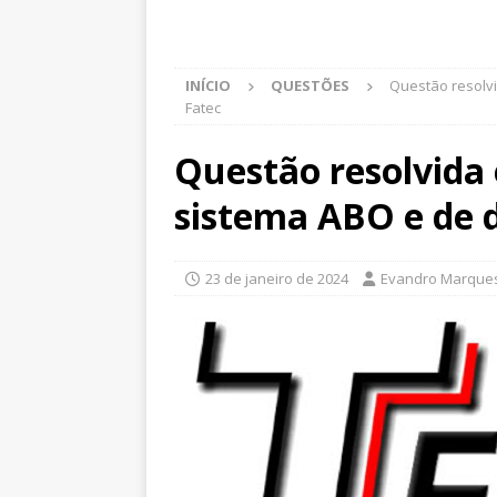
INÍCIO
QUESTÕES
Questão resolv
Fatec
Questão resolvida
sistema ABO e de 
23 de janeiro de 2024
Evandro Marque