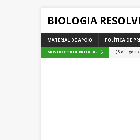
BIOLOGIA RESOLV
MATERIAL DE APOIO
POLÍTICA DE PR
[ 5 de agosto
MOSTRADOR DE NOTÍCIAS
2026
QUE
[ 4 de agosto
SEM CATEGOR
[ 3 de agosto
do cacau, d
[ 2 de agosto
[ 6 de agosto
QUESTÕE