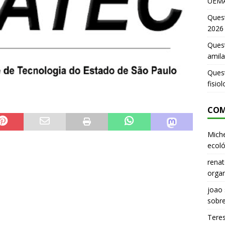
UEMA
Ques
2026
Quest
amila
Ques
fisio
COM
Miche
ecoló
renat
organ
joao
sobr
Tere