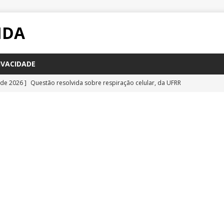
IDA
IVACIDADE
 de 2026 ]
Questão resolvida sobre respiração celular, da UFRR
STÕES
 de 2026 ]
Questão inédita sobre poluição por carbono negro
IA
 de 2026 ]
Questão resolvida sobre bioquímica e componentes
a Emescam
QUESTÕES
 de 2026 ]
Questão inédita sobre vírus gigantes
QUESTÕES
 de 2026 ]
Questão comentada sobre fotossíntese, da UFRR 2026
S