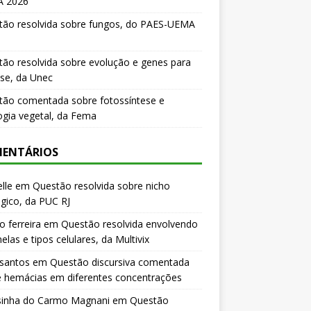
 2026
tão resolvida sobre fungos, do PAES-UEMA
ão resolvida sobre evolução e genes para
se, da Unec
tão comentada sobre fotossíntese e
logia vegetal, da Fema
ENTÁRIOS
lle
em
Questão resolvida sobre nicho
gico, da PUC RJ
o ferreira
em
Questão resolvida envolvendo
elas e tipos celulares, da Multivix
 santos
em
Questão discursiva comentada
e hemácias em diferentes concentrações
sinha do Carmo Magnani
em
Questão