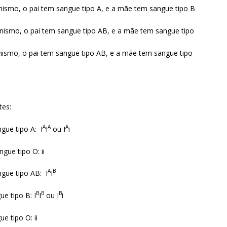
nismo, o pai tem sangue tipo A, e a mãe tem sangue tipo B
nismo, o pai tem sangue tipo AB, e a mãe tem sangue tipo
nismo, o pai tem sangue tipo AB, e a mãe tem sangue tipo
tes:
A
A
A
po A: I
I
ou I
i
o O: ii
A
B
po AB: I
I
B
B
B
ipo B: I
I
ou I
i
po O: ii