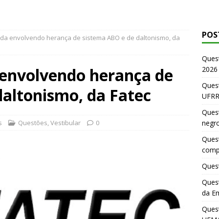
POS
ida envolvendo herança de sistema ABO e de daltonismo, da
Ques
 envolvendo herança de
2026
Quest
daltonismo, da Fatec
UFRR
Quest
s
Questões
,
Vestibular
0
negr
Quest
comp
Quest
Quest
da E
Ques