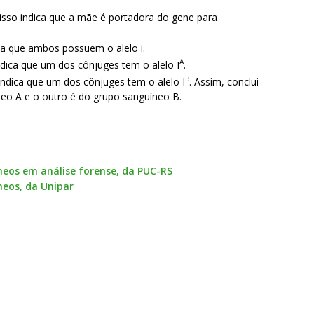
, isso indica que a mãe é portadora do gene para
dica que ambos possuem o alelo i.
A
ndica que um dos cônjuges tem o alelo I
.
B
indica que um dos cônjuges tem o alelo I
. Assim, conclui-
eo A e o outro é do grupo sanguíneo B.
neos em análise forense, da PUC-RS
neos, da Unipar