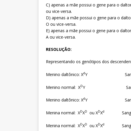
C) apenas a mãe possui o gene para o dalto
ou vice-versa.
D) apenas a mãe possui o gene para o dalto
O ou vice-versa.
E) apenas a mãe possui o gene para o dalto
A ou vice-versa.
RESOLUÇÃO:
Representando os genótipos dos descenden
d
Menino daltônico: X
Y Sangue ti
D
Menino normal: X
Y Sangue tip
d
Menino daltônico: X
Y Sangue ti
D
D
D
d
Menina normal: X
X
ou X
X
Sangue t
D
D
D
d
Menina normal: X
X
ou X
X
Sangue ti