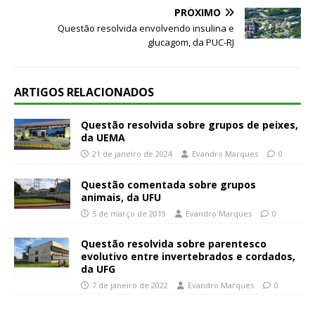
PRÓXIMO
Questão resolvida envolvendo insulina e
glucagom, da PUC-RJ
ARTIGOS RELACIONADOS
Questão resolvida sobre grupos de peixes,
da UEMA
21 de janeiro de 2024
Evandro Marques
0
Questão comentada sobre grupos
animais, da UFU
5 de março de 2019
Evandro Marques
0
Questão resolvida sobre parentesco
evolutivo entre invertebrados e cordados,
da UFG
7 de janeiro de 2022
Evandro Marques
0