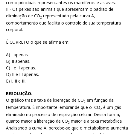
como principais representantes os mamíferos e as aves.
III- Os peixes são animais que apresentam o padrão de
eliminação de CO
representado pela curva A,
2
comportamento que facilita o controle de sua temperatura
corporal.
É CORRETO o que se afirma em:
A) I apenas.
B) II apenas.
C) I e II apenas.
D) II e III apenas.
E) I, II e III.
RESOLUÇÃO:
O gráfico traz a taxa de liberação de CO
em função da
2
temperatura. É importante lembrar de que o CO
é um gás
2
eliminado no processo de respiração celular. Dessa forma,
quanto maior a liberação de CO
maior é a taxa metabólica.
2
Analisando a curva A, percebe-se que o metabolismo aumenta