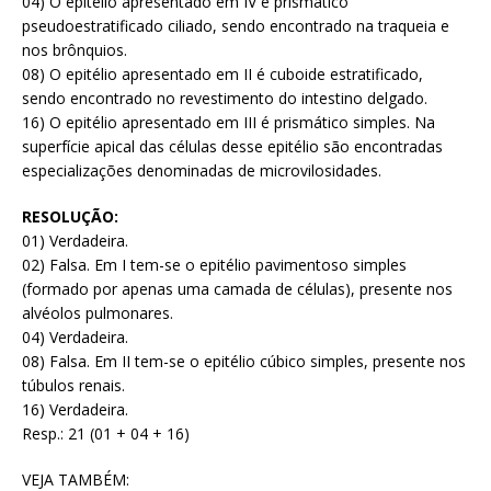
04) O epitélio apresentado em IV é prismático
pseudoestratificado ciliado, sendo encontrado na traqueia e
nos brônquios.
08) O epitélio apresentado em II é cuboide estratificado,
sendo encontrado no revestimento do intestino delgado.
16) O epitélio apresentado em III é prismático simples. Na
superfície apical das células desse epitélio são encontradas
especializações denominadas de microvilosidades.
RESOLUÇÃO:
01) Verdadeira.
02) Falsa. Em I tem-se o epitélio pavimentoso simples
(formado por apenas uma camada de células), presente nos
alvéolos pulmonares.
04) Verdadeira.
08) Falsa. Em II tem-se o epitélio cúbico simples, presente nos
túbulos renais.
16) Verdadeira.
Resp.: 21 (01 + 04 + 16)
VEJA TAMBÉM: