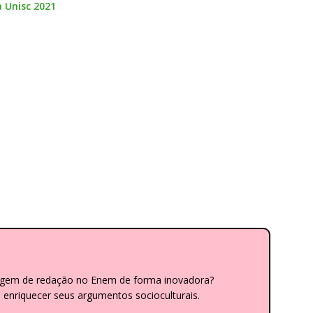
a Unisc 2021
dagem de redação no Enem de forma inovadora?
nriquecer seus argumentos socioculturais.