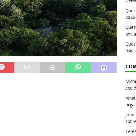
UEMA
Ques
2026
Quest
amila
Ques
fisio
COM
Miche
ecoló
renat
organ
joao
sobr
Tere