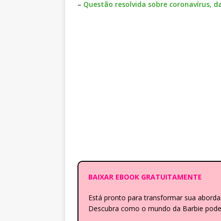
–
Questão resolvida sobre coronavírus, d
BAIXAR EBOOK GRATUITAMENTE
Está pronto para transformar sua abor
Descubra como o mundo da Barbie pode e