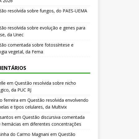
 2026
tão resolvida sobre fungos, do PAES-UEMA
ão resolvida sobre evolução e genes para
se, da Unec
tão comentada sobre fotossíntese e
logia vegetal, da Fema
ENTÁRIOS
lle
em
Questão resolvida sobre nicho
gico, da PUC RJ
o ferreira
em
Questão resolvida envolvendo
elas e tipos celulares, da Multivix
 santos
em
Questão discursiva comentada
e hemácias em diferentes concentrações
sinha do Carmo Magnani
em
Questão