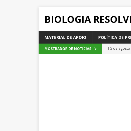
BIOLOGIA RESOLV
MATERIAL DE APOIO
POLÍTICA DE PR
[ 5 de agosto
MOSTRADOR DE NOTÍCIAS
2026
QUE
[ 4 de agosto
SEM CATEGOR
[ 3 de agosto
do cacau, d
[ 2 de agosto
[ 6 de agosto
QUESTÕE