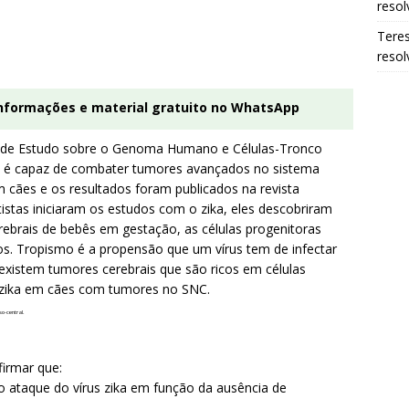
resol
Tere
resol
informações e material gratuito no WhatsApp
o de Estudo sobre o Genoma Humano e Células-Tronco
a é capaz de combater tumores avançados no sistema
m cães e os resultados foram publicados na revista
stas iniciaram os estudos com o zika, eles descobriram
rebrais de bebês em gestação, as células progenitoras
ios. Tropismo é a propensão que um vírus tem de infectar
existem tumores cerebrais que são ricos em células
us zika em cães com tumores no SNC.
so-central.
firmar que:
ao ataque do vírus zika em função da ausência de