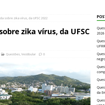
POS
da sobre zika vírus, da UFSC 2022
Ques
sobre zika vírus, da UFSC
2026
Quest
UFRR
Quest
Questões
,
Vestibular
0
negr
Quest
comp
Quest
Quest
da E
Ques