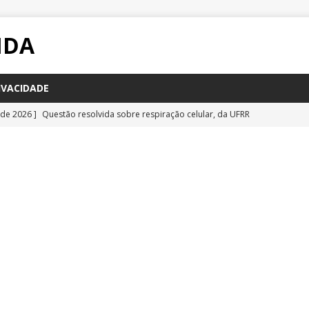
IDA
IVACIDADE
 de 2026 ]
Questão resolvida sobre respiração celular, da UFRR
STÕES
 de 2026 ]
Questão inédita sobre poluição por carbono negro
IA
 de 2026 ]
Questão resolvida sobre bioquímica e componentes
a Emescam
QUESTÕES
 de 2026 ]
Questão inédita sobre vírus gigantes
QUESTÕES
 de 2026 ]
Questão comentada sobre fotossíntese, da UFRR 2026
S