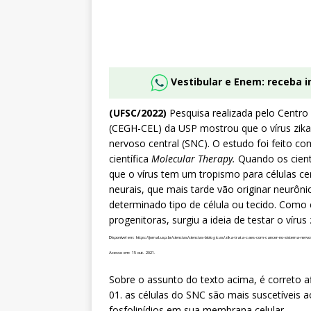
Vestibular e Enem: receba 
(UFSC/2022)
Pesquisa realizada pelo Centr
(CEGH-CEL) da USP mostrou que o vírus zik
nervoso central (SNC). O estudo foi feito co
científica
Molecular Therapy.
Quando os cienti
que o vírus tem um tropismo para células ce
neurais, que mais tarde vão originar neurôn
determinado tipo de célula ou tecido. Como 
progenitoras, surgiu a ideia de testar o vír
Disponível em: https://jornal.usp.br/ciencias/ciencias-biologicas/zika-trata-caes-com-cancer-no-sistema-nervo
Acesso em: 15 out. 2021.
Sobre o assunto do texto acima, é correto a
01. as células do SNC são mais suscetíveis 
fosfolipídios em sua membrana celular.