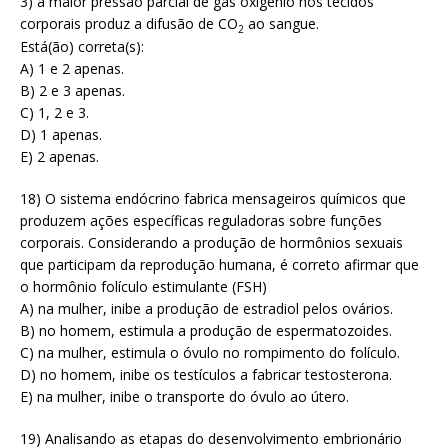
3) a maior pressão parcial de gás oxigênio nos tecidos
corporais produz a difusão de CO
ao sangue.
2
Está(ão) correta(s):
A) 1 e 2 apenas.
B) 2 e 3 apenas.
C) 1, 2 e 3.
D) 1 apenas.
E) 2 apenas.
18) O sistema endócrino fabrica mensageiros químicos que
produzem ações específicas reguladoras sobre funções
corporais. Considerando a produção de hormônios sexuais
que participam da reprodução humana, é correto afirmar que
o hormônio folículo estimulante (FSH)
A) na mulher, inibe a produção de estradiol pelos ovários.
B) no homem, estimula a produção de espermatozoides.
C) na mulher, estimula o óvulo no rompimento do folículo.
D) no homem, inibe os testículos a fabricar testosterona.
E) na mulher, inibe o transporte do óvulo ao útero.
19) Analisando as etapas do desenvolvimento embrionário