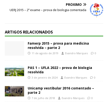
PRÓXIMO
UERJ 2015 – 2º exame – prova de biologia comentada
ARTIGOS RELACIONADOS
Famerp 2015 – prova para medicina
resolvida – parte 2
11 de agosto de 2019
Evandro Marques
0
PAS 1 – UFLA 2022 – prova de biologia
resolvida
3 de janeiro de 2024
Evandro Marques
0
Unicamp vestibular 2016 comentado –
parte 2
7 de julho de 2018
Evandro Marques
0