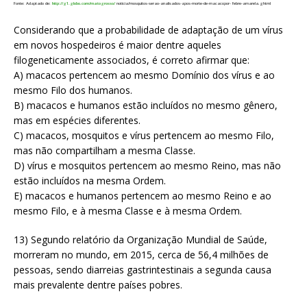
Fonte: Adaptado de:
http://g1.globo.com/matogrosso/
noticia/mosquitos-serao-analisados-apos-morte-de-macacopor- febre-amarela.ghtml
Considerando que a probabilidade de adaptação de um vírus
em novos hospedeiros é maior dentre aqueles
filogeneticamente associados, é correto afirmar que:
A) macacos pertencem ao mesmo Domínio dos vírus e ao
mesmo Filo dos humanos.
B) macacos e humanos estão incluídos no mesmo gênero,
mas em espécies diferentes.
C) macacos, mosquitos e vírus pertencem ao mesmo Filo,
mas não compartilham a mesma Classe.
D) vírus e mosquitos pertencem ao mesmo Reino, mas não
estão incluídos na mesma Ordem.
E) macacos e humanos pertencem ao mesmo Reino e ao
mesmo Filo, e à mesma Classe e à mesma Ordem.
13) Segundo relatório da Organização Mundial de Saúde,
morreram no mundo, em 2015, cerca de 56,4 milhões de
pessoas, sendo diarreias gastrintestinais a segunda causa
mais prevalente dentre países pobres.