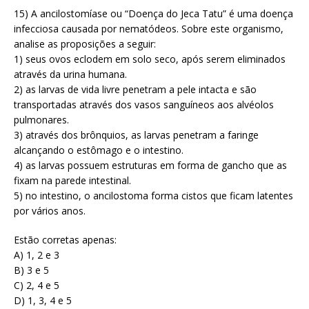
15) A ancilostomíase ou “Doença do Jeca Tatu” é uma doença
infecciosa causada por nematódeos. Sobre este organismo,
analise as proposições a seguir:
1) seus ovos eclodem em solo seco, após serem eliminados
através da urina humana.
2) as larvas de vida livre penetram a pele intacta e são
transportadas através dos vasos sanguíneos aos alvéolos
pulmonares.
3) através dos brônquios, as larvas penetram a faringe
alcançando o estômago e o intestino.
4) as larvas possuem estruturas em forma de gancho que as
fixam na parede intestinal.
5) no intestino, o ancilostoma forma cistos que ficam latentes
por vários anos.
Estão corretas apenas:
A) 1, 2 e 3
B) 3 e 5
C) 2, 4 e 5
D) 1, 3, 4 e 5