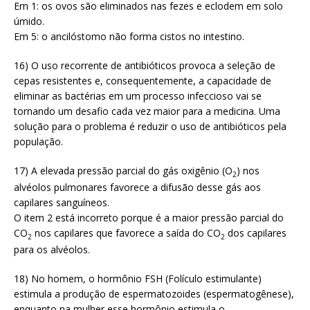
Em 1: os ovos são eliminados nas fezes e eclodem em solo
úmido.
Em 5: o ancilóstomo não forma cistos no intestino.
16) O uso recorrente de antibióticos provoca a seleção de
cepas resistentes e, consequentemente, a capacidade de
eliminar as bactérias em um processo infeccioso vai se
tornando um desafio cada vez maior para a medicina. Uma
solução para o problema é reduzir o uso de antibióticos pela
população.
17) A elevada pressão parcial do gás oxigênio (O
) nos
2
alvéolos pulmonares favorece a difusão desse gás aos
capilares sanguíneos.
O item 2 está incorreto porque é a maior pressão parcial do
CO
nos capilares que favorece a saída do CO
dos capilares
2
2
para os alvéolos.
18) No homem, o hormônio FSH (Folículo estimulante)
estimula a produção de espermatozoides (espermatogênese),
enquanto na mulher esse hormônio estimula o