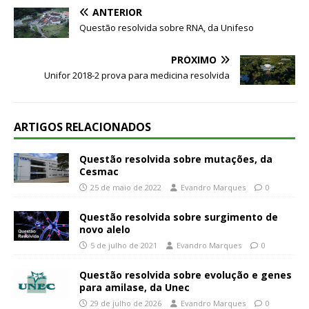
ANTERIOR
Questão resolvida sobre RNA, da Unifeso
PRÓXIMO
Unifor 2018-2 prova para medicina resolvida
ARTIGOS RELACIONADOS
Questão resolvida sobre mutações, da
Cesmac
25 de maio de 2022
Evandro Marques
0
Questão resolvida sobre surgimento de
novo alelo
5 de julho de 2021
Evandro Marques
0
Questão resolvida sobre evolução e genes
para amilase, da Unec
29 de julho de 2026
Evandro Marques
0