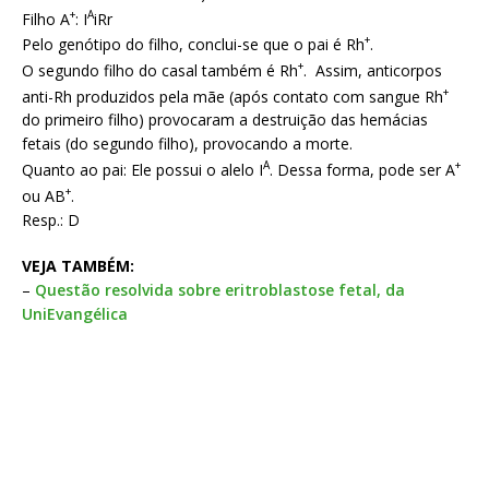
+
A
Filho A
: I
iRr
+
Pelo genótipo do filho, conclui-se que o pai é Rh
.
+
O segundo filho do casal também é Rh
. Assim, anticorpos
+
anti-Rh produzidos pela mãe (após contato com sangue Rh
do primeiro filho) provocaram a destruição das hemácias
fetais (do segundo filho), provocando a morte.
A
+
Quanto ao pai: Ele possui o alelo I
. Dessa forma, pode ser A
+
ou AB
.
Resp.: D
VEJA TAMBÉM:
–
Questão resolvida sobre eritroblastose fetal, da
UniEvangélica