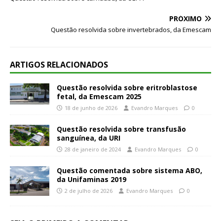
PRÓXIMO
Questão resolvida sobre invertebrados, da Emescam
ARTIGOS RELACIONADOS
Questão resolvida sobre eritroblastose
fetal, da Emescam 2025
18 de junho de 2026
Evandro Marques
0
Questão resolvida sobre transfusão
sanguínea, da URI
28 de janeiro de 2024
Evandro Marques
0
Questão comentada sobre sistema ABO,
da Unifaminas 2019
2 de julho de 2026
Evandro Marques
0