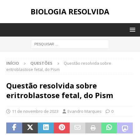
BIOLOGIA RESOLVIDA
INÍCIO
QUESTÕES
Questão resolvida sobre
eritroblastose fetal, do Pism
Questão resolvida sobre
eritroblastose fetal, do Pism
11 de novembro de 2023
Evandro Marques
0