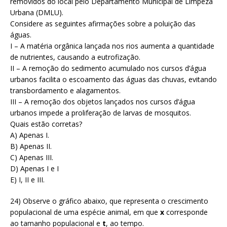
removidos do local pelo Departamento Municipal de Limpeza
Urbana (DMLU).
Considere as seguintes afirmações sobre a poluição das
águas.
I – A matéria orgânica lançada nos rios aumenta a quantidade
de nutrientes, causando a eutrofização.
II – A remoção do sedimento acumulado nos cursos d’água
urbanos facilita o escoamento das águas das chuvas, evitando
transbordamento e alagamentos.
III – A remoção dos objetos lançados nos cursos d’água
urbanos impede a proliferação de larvas de mosquitos.
Quais estão corretas?
A) Apenas I.
B) Apenas II.
C) Apenas III.
D) Apenas I e I
E) I, II e III.
24) Observe o gráfico abaixo, que representa o crescimento
populacional de uma espécie animal, em que
x
corresponde
ao tamanho populacional e
t
, ao tempo.