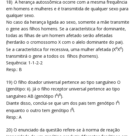
18) A herança autossômica ocorre com a mesma frequência
em homens e mulheres e é transmitida de qualquer sexo para
qualquer sexo.
No caso da herança ligada ao sexo, somente a mãe transmite
o gene aos filhos homens. Se a característica for dominante,
todas as filhas de um homem afetado serão afetadas
(herdarão o cromossomo X com o alelo dominante do pai).
d
d
Se a característica for recessiva, uma mulher afetada (X
X
)
transmitirá o gene a todos os filhos (homens).
Sequência: 1-1-2-2
Resp.: B
19) O filho doador universal pertence ao tipo sanguíneo O
(genótipo: ii). Já o filho receptor universal pertence ao tipo
A
B
sanguíneo AB (genótipo I
I
).
A
Diante disso, conclui-se que um dos pais tem genótipo I
i
B
enquanto o outro tem genótipo I
i.
Resp.: A
20) O enunciado da questão refere-se à norma de reação