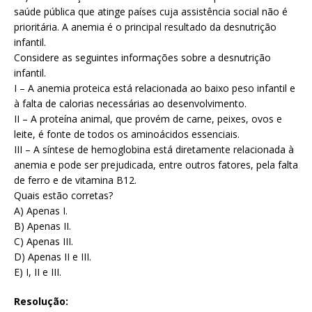
saúde pública que atinge países cuja assistência social não é
prioritária. A anemia é o principal resultado da desnutrição
infantil.
Considere as seguintes informações sobre a desnutrição
infantil.
I – A anemia proteica está relacionada ao baixo peso infantil e
à falta de calorias necessárias ao desenvolvimento.
II – A proteína animal, que provém de carne, peixes, ovos e
leite, é fonte de todos os aminoácidos essenciais.
III – A síntese de hemoglobina está diretamente relacionada à
anemia e pode ser prejudicada, entre outros fatores, pela falta
de ferro e de vitamina B12.
Quais estão corretas?
A) Apenas I.
B) Apenas II.
C) Apenas III.
D) Apenas II e III.
E) I, II e III.
Resolução: