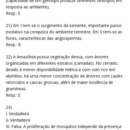
(capacidade de um genótipo produzir diferentes fenótipos em
resposta ao ambiente).
Resp.: E
21) Em I tem-se o surgimento da semente, importante passo
evolutivo na conquista do ambiente terrestre. Em II tem-se as
flores, características das angiospermas.
Resp.: B
22) A Amazônia possui vegetação densa, com árvores
organizadas em diferentes estratos (camadas). No cerrado,
devido à menor disponibilidade hídrica e com solo rico em
alumínio, há uma menor concentração de árvores com caules
retorcidos e cascas grossas, além de maior incidência de
gramíneas.
Resp.: E
23)
I. Verdadeira
II. Verdadeira
III. Falsa. A proliferação de mosquitos independe da presença