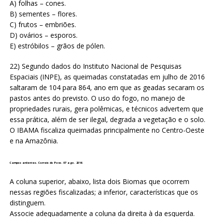
A) folhas – cones.
B) sementes – flores.
C) frutos – embriões.
D) ovários – esporos.
E) estróbilos – grãos de pólen.
22) Segundo dados do Instituto Nacional de Pesquisas
Espaciais (INPE), as queimadas constatadas em julho de 2016
saltaram de 104 para 864, ano em que as geadas secaram os
pastos antes do previsto. O uso do fogo, no manejo de
propriedades rurais, gera polêmicas, e técnicos advertem que
essa prática, além de ser ilegal, degrada a vegetação e o solo.
O IBAMA fiscaliza queimadas principalmente no Centro-Oeste
e na Amazônia.
Campos ardentes. Correio do Povo. 07 ago. 2016.
A coluna superior, abaixo, lista dois Biomas que ocorrem
nessas regiões fiscalizadas; a inferior, características que os
distinguem.
Associe adequadamente a coluna da direita à da esquerda.