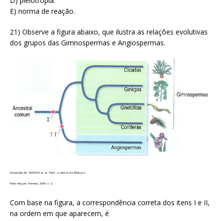
D) pleiotropia.
E) norma de reação.
21) Observe a figura abaixo, que ilustra as relações evolutivas
dos grupos das Gimnospermas e Angiospermas.
Adaptado de: SADAVA et al. Vida: a ciência da Biologia.
Porto Alegre: Artmed, 2009. v. 2.
Com base na figura, a correspondência correta dos itens I e II,
na ordem em que aparecem, é