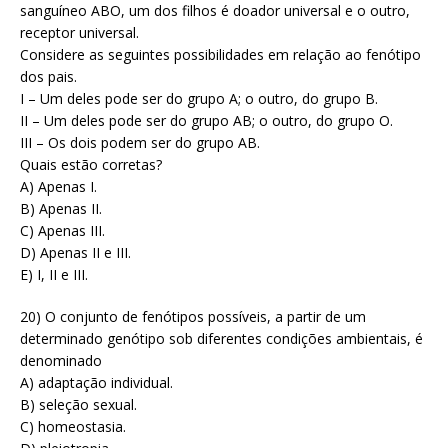
sanguíneo ABO, um dos filhos é doador universal e o outro,
receptor universal.
Considere as seguintes possibilidades em relação ao fenótipo
dos pais.
I – Um deles pode ser do grupo A; o outro, do grupo B.
II – Um deles pode ser do grupo AB; o outro, do grupo O.
III – Os dois podem ser do grupo AB.
Quais estão corretas?
A) Apenas I.
B) Apenas II.
C) Apenas III.
D) Apenas II e III.
E) I, II e III.
20) O conjunto de fenótipos possíveis, a partir de um
determinado genótipo sob diferentes condições ambientais, é
denominado
A) adaptação individual.
B) seleção sexual.
C) homeostasia.