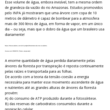
Esse volume de água, embora invisível, tem a mesma ordem
de grandeza da vazão do rio Amazonas. Estudos promovidos
pelo INPA já mostraram que uma árvore com copa de 10
metros de diâmetro é capaz de bombear para a atmosfera
mais de 300 litros de água, em forma de vapor, em um único
dia – ou seja, mais que o dobro da água que um brasileiro usa
diariamente!
https://riosvoadores.com.br/o-projeto/fenomeno-dos-rios-voadores.
Acesso em 9/9/2019. [Texto adaptado]
A enorme quantidade de água perdida diariamente pelas
árvores da floresta por transpiração é reposta continuamente
pelas raízes e transportada para as folhas.
De acordo com a teoria da tensão-coesão a energia
necessária para manter esse movimento ascendente de água
e nutrientes até as grandes alturas de árvores da floresta
provém:
A) do consumo de ATP produzido durante a fotossíntese.
B) das reservas de carboidratos consumidos durante a
respiração celular.