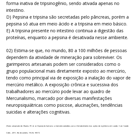
forma inativa de tripsinogênio, sendo ativada apenas no
intestino.
D) Pepsina e tripsina são secretadas pelo pâncreas, porém a
pepsina só atua em meio ácido e a tripsina em meio básico.
E) A tripsina presente no intestino continua a digestão das
proteínas, enquanto a pepsina é desativada nesse ambiente.
02) Estima-se que, no mundo, 80 a 100 milhões de pessoas
dependem da atividade de mineração para sobreviver. Os
garimpeiros artesanais podem ser considerados como o
grupo populacional mais diretamente exposto ao mercúrio,
tendo como principal via de exposição a inalação do vapor de
mercúrio metálico. A exposição crônica e sucessiva dos
trabalhadores ao mercúrio pode levar ao quadro de
Mercurialismo, marcado por diversas manifestações
neuropsiquiátricas como psicose, alucinações, tendências
suicidas e alterações cognitivas.
(Texto adaptado de: Bueno, PC et al. Exposição humana a mercúrio:subsídios para o fortalecimento das ações de vigilância em saúde. Cad. Saúde
Colet., 2011, Rio de Janeiro, 19 (4): 443-7)