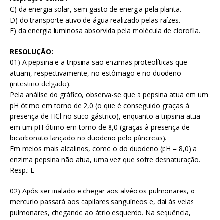
C) da energia solar, sem gasto de energia pela planta.
D) do transporte ativo de água realizado pelas raízes.
E) da energia luminosa absorvida pela molécula de clorofila.
RESOLUÇÃO:
01) A pepsina e a tripsina são enzimas proteolíticas que
atuam, respectivamente, no estômago e no duodeno
(intestino delgado).
Pela análise do gráfico, observa-se que a pepsina atua em um
pH ótimo em torno de 2,0 (o que é conseguido graças à
presença de HCl no suco gástrico), enquanto a tripsina atua
em um pH ótimo em torno de 8,0 (graças à presença de
bicarbonato lançado no duodeno pelo pâncreas).
Em meios mais alcalinos, como o do duodeno (pH = 8,0) a
enzima pepsina não atua, uma vez que sofre desnaturação.
Resp.: E
02) Após ser inalado e chegar aos alvéolos pulmonares, o
mercúrio passará aos capilares sanguíneos e, daí às veias
pulmonares, chegando ao átrio esquerdo. Na sequência,