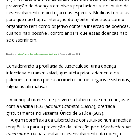
prevenção de doenças em níveis populacionais, no intuito de
desenvolvimento e proteção das espécies. Medidas tomadas
para que não haja a interação do agente infeccioso com o
organismo têm como objetivo conter a inserção de doenças,
quando não possível, controlar para que essas doenças não
se disseminem.
Disponível em
https://www.infoescola.com/saude/profilaxia/
. Acesso em 22 abr. 2018.
Considerando a profilaxia da tuberculose, uma doença
infecciosa e transmissível, que afeta prioritariamente os
pulmões, embora possa acometer outros órgãos e sistemas,
julgue as afirmativas:
I. A principal maneira de prevenir a tuberculose em crianças é
com a vacina BCG (
Bacillus Calmette Guérin
), ofertada
gratuitamente no Sistema Único de Saúde (SUS).
II. A quimioprofilaxia da tuberculose constitui-se numa medida
terapêutica para a prevenção da infecção pelo
Mycobacterium
tuberculosis
ou para evitar o desenvolvimento da doença.