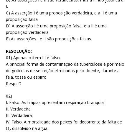
I.
C) A asserção I é uma proposição verdadeira, e a II é uma
proposição falsa.
D) A asserção I é uma proposição falsa, e a II é uma
proposição verdadeira.
E) As asserções I e II são proposições falsas.
RESOLUÇÃO:
01) Apenas o item III é falso.
A principal forma de contaminação da tuberculose é por meio
de gotículas de secreção eliminadas pelo doente, durante a
fala, tosse ou espirro.
Resp.: D
02)
I. Falso. As tilápias apresentam respiração branquial.
II. Verdadeira.
III. Verdadeira.
IV. Falso. A mortalidade dos peixes foi decorrente da falta de
O
dissolvido na água.
2