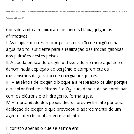
Fonte: https://g1.globo.com/ce/ceara/noticia/empresario-tem-prejuizo-de-r-150-mil-com-a-morte-detoneladas-de-peixes-durante-apagao-no-ceara.ghtml
Acesso em 22 abr. 2018.
Considerando a respiração dos peixes tilápia, julgue as
afirmativas:
I. As tilapias morreram porque a saturação de oxigênio na
água não foi suficiente para a realização das trocas gasosas
nos pulmões destes peixes.
II. A queda brusca do oxigênio dissolvido no meio aquático é
denominada depleção de oxigênio e compromete os
mecanismos de geração de energia nos peixes.
III. A ausência de oxigênio bloqueia a respiração celular porque
o aceptor final de elétrons é o O
, que, depois de se combinar
2
com os elétrons e o hidrogênio, forma água.
IV. A mortandade dos peixes deu-se provavelmente por uma
depleção de oxigênio que provocou o aparecimento de um
agente infeccioso altamente virulento.
É correto apenas o que se afirma em: