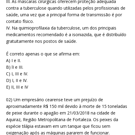
III. As máscaras cirúrgicas oferecem proteção adequada
contra a tuberculose quando utilizadas pelos profissionais de
saúde, uma vez que a principal forma de transmissão é por
contato físico.
IV. Na quimioprofilaxia da tuberculose, um dos principais
medicamentos recomendado é a isoniazida, que é distribuído
gratuitamente nos postos de saúde.
É correto apenas o que se afirma em:
A) I e II.
B) lI e III.
C) I, III e IV.
D) I, II e IV.
E) II, III e IV
02) Um empresário cearense teve um prejuízo de
aproximadamente R$ 150 mil devido à morte de 15 toneladas
de peixe durante o apagão em 21/03/2018 na cidade de
Aquiraz, Região Metropolitana de Fortaleza. Os peixes da
espécie tilápia estavam em um tanque que ficou sem
oxigenação após as máquinas pararem de funcionar.