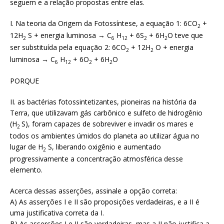
seguem e a relação propostas entre elas.
I. Na teoria da Origem da Fotossíntese, a equação 1: 6CO
+
2
12H
S + energia luminosa → C
H
+ 6S
+ 6H
O teve que
2
6
12
2
2
ser substituída pela equação 2: 6CO
+ 12H
O + energia
2
2
luminosa → C
H
+ 6O
+ 6H
O
6
12
2
2
PORQUE
II. as bactérias fotossintetizantes, pioneiras na história da
Terra, que utilizavam gás carbônico e sulfeto de hidrogênio
(H
S), foram capazes de sobreviver e invadir os mares e
2
todos os ambientes úmidos do planeta ao utilizar água no
lugar de H
S, liberando oxigênio e aumentado
2
progressivamente a concentração atmosférica desse
elemento.
Acerca dessas asserções, assinale a opção correta:
A) As asserções I e II são proposições verdadeiras, e a II é
uma justificativa correta da I.
B) As asserções I e II são verdadeiras, mas a II não justifica a