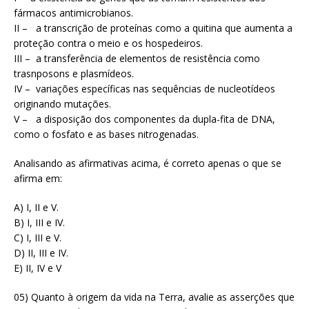
fármacos antimicrobianos.
II – a transcrição de proteínas como a quitina que aumenta a
proteção contra o meio e os hospedeiros.
III – a transferência de elementos de resistência como
trasnposons e plasmídeos.
IV – variações específicas nas sequências de nucleotídeos
originando mutações.
V – a disposição dos componentes da dupla-fita de DNA,
como o fosfato e as bases nitrogenadas.
Analisando as afirmativas acima, é correto apenas o que se
afirma em:
A) I, II e V.
B) I, III e IV.
C) I, III e V.
D) II, III e IV.
E) II, IV e V
05) Quanto à origem da vida na Terra, avalie as asserções que