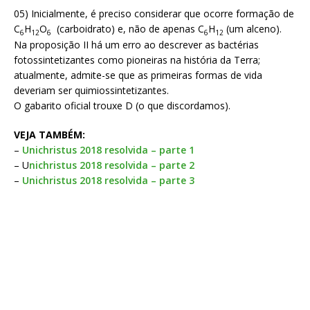
05) Inicialmente, é preciso considerar que ocorre formação de
C
H
O
(carboidrato) e, não de apenas C
H
(um alceno).
6
12
6
6
12
Na proposição II há um erro ao descrever as bactérias
fotossintetizantes como pioneiras na história da Terra;
atualmente, admite-se que as primeiras formas de vida
deveriam ser quimiossintetizantes.
O gabarito oficial trouxe D (o que discordamos).
VEJA TAMBÉM:
–
Unichristus 2018 resolvida – parte 1
– U
nichristus 2018 resolvida – parte 2
–
Unichristus 2018 resolvida – parte 3