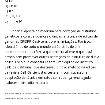
A) I e II.
B) I e III.
C) II e III.
D) I, II, e III.
E) II, III e IV.
03) Principal aposta da medicina para correção de distúrbios
genéticos e cura de doenças crônicas, a técnica de edição de
genomas CRISPR-Cas9 tem, porém, limitações. Por isso,
laboratórios de todo o mundo estão atrás de um
aprimoramento da técnica que permita alterar o que está
errado sem promover outras alterações na estrutura de dupla
hélice. Foi o que conseguiu agora uma equipe do Instituto
Salk, da Califórnia, que descreveu o novo método na edição
da revista Cell. Os cientistas testaram, com sucesso, a
adaptação da técnica em ratos com doença renal aguda,
diabetes e distrofia muscular.
Fonte: https://www.uai.com.br/app/noticia/saude/2017/12/20/ noticias-saude,218803/tecnica-de-reparo-do-dna-pode-tratarproblemas-como-doenca-renal-
e-dia.shtml Acesso em 12 set. 2017 (com adaptações).