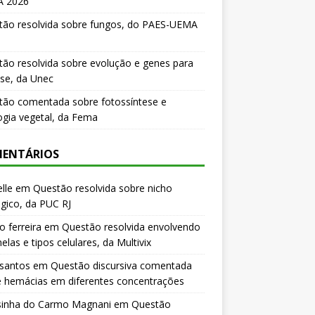
 2026
tão resolvida sobre fungos, do PAES-UEMA
ão resolvida sobre evolução e genes para
se, da Unec
tão comentada sobre fotossíntese e
logia vegetal, da Fema
ENTÁRIOS
lle
em
Questão resolvida sobre nicho
gico, da PUC RJ
o ferreira
em
Questão resolvida envolvendo
elas e tipos celulares, da Multivix
 santos
em
Questão discursiva comentada
e hemácias em diferentes concentrações
sinha do Carmo Magnani
em
Questão