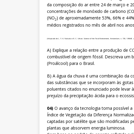
da composição do ar entre 24 de março e 20
concentrações de monóxido de carbono (CO),
(NO
) de aproximadamente 53%, 66% e 44%
2
médios registrados no mês de abril nos ano
(Adaptado de L. Y. K. Nakada e R. C. Urban. Science of the Total Environment, Amsterdam, v. 730, 139087, 
A) Explique a relação entre a produção de C
combustível de origem fóssil. Descreva um 
(Proálcool) para o Brasil.
B) A água da chuva é uma combinação da c
das substâncias que se incorporam às gotas
poluentes citados no enunciado pode levar à
prejuízo da precipitação ácida para o ecossi
04)
O avanço da tecnologia torna possível a
Índice de Vegetação da Diferença Normaliza
captadas por satélite que são modificadas 
plantas que absorvem energia luminosa.