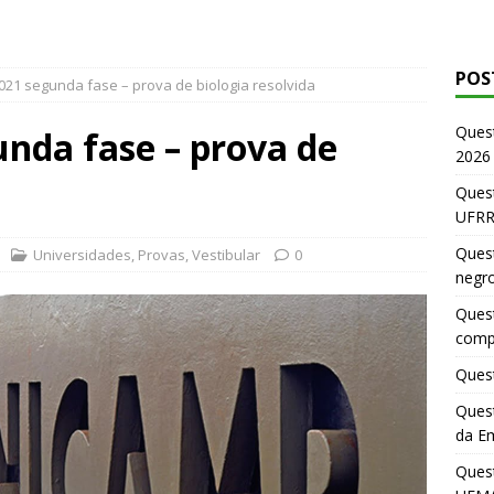
POS
21 segunda fase – prova de biologia resolvida
Ques
nda fase – prova de
2026
Quest
UFRR
Quest
Universidades
,
Provas
,
Vestibular
0
negr
Quest
comp
Quest
Quest
da E
Ques