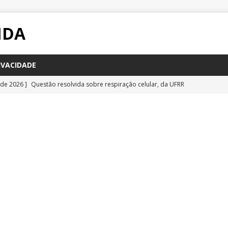
IDA
IVACIDADE
 de 2026 ]
Questão resolvida sobre respiração celular, da UFRR
STÕES
 de 2026 ]
Questão inédita sobre poluição por carbono negro
IA
 de 2026 ]
Questão resolvida sobre bioquímica e componentes
a Emescam
QUESTÕES
 de 2026 ]
Questão inédita sobre vírus gigantes
QUESTÕES
 de 2026 ]
Questão comentada sobre fotossíntese, da UFRR 2026
S