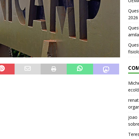
UEMA
Ques
2026
Quest
amila
Ques
fisio
COM
Miche
ecoló
renat
organ
joao
sobr
Tere