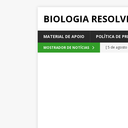
BIOLOGIA RESOLV
MATERIAL DE APOIO
POLÍTICA DE PR
[ 5 de agosto
MOSTRADOR DE NOTÍCIAS
2026
QUE
[ 4 de agosto
SEM CATEGOR
[ 3 de agosto
do cacau, d
[ 2 de agosto
[ 6 de agosto
QUESTÕE