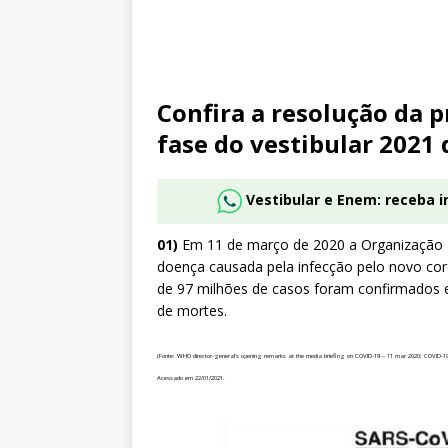
Confira a resolução da 
fase do vestibular 2021
Vestibular e Enem: receba 
01)
Em 11 de março de 2020 a Organização 
doença causada pela infecção pelo novo co
de 97 milhões de casos foram confirmados e
de mortes.
(Fonte: WHO director-general’s opening remarks at the media briefing on COVID-19 – 11 mar 2020; COVID-19 
Acessado em 22/01/2021.