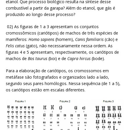
etanol. Que processo biológico resulta na síntese desse
combustível a partir da garapa? Além do etanol, que gás é
produzido ao longo desse processo?
02) As figuras de 1 a 3 apresentam os conjuntos
cromossômicos (cariótipos) de machos de três espécies de
mamíferos:
Homo
sapiens
(homem),
Canis familiaris
(cão) e
Felis
catus
(gato), não necessariamente nessa ordem. As
figuras 4 e 5 apresentam, respectivamente, os cariótipos de
machos de
Bos
taurus
(boi) e de
Capra
hircus
(bode).
Para a elaboração de cariótipos, os cromossomos em
metáfase são fotografados e organizados lado a lado,
segundo seus pares homólogos. Nessa sequência (de 1 a 5),
os cariótipos estão em escalas diferentes.